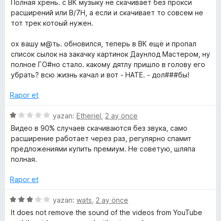
Полная хрень. с ВК музыку не скачивает без прокси
1
e
p
z
расширений или B/7H, а если и скачивает то совсем не
n
u
e
тот трек котоый нужен.
1
a
/
r
p
n
i
ох вашу м@ть. обновился, теперь в ВК ещё и пропал
u
n
список сылок на закачку картинок Даунлод Мастером, ну
y
a
d
полное ГО#но стало. какому дятлу пришло в голову его
n
e
убрать? всю жизнь качал и вот - НАТЕ. - дол###бы!
o
n
1
Rapor et
u
p
u
5
yazan:
Etheriel
,
2 ay önce
a
t
ü
Видео в 90% случаев скачиваются без звука, само
n
z
расширение работает через раз, регулярно спамит
e
предложениями купить премиум. Не советую, шляпа
u
r
полная.
i
b
n
Rapor et
d
e
e
5
yazan:
wats
,
2 ay önce
n
ü
It does not remove the sound of the videos from YouTube
1
z