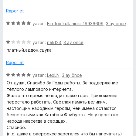
e
n
n
u
i
r
d
5
a
Rapor et
i
e
p
n
n
n
u
5
n
yazan:
Firefox kullanıcısı 19936699
,
3 ay önce
d
5
a
ü
e
p
n
z
c
n
u
5
e
yazan:
nekt23
,
3 ay önce
1
a
ü
r
платный.аддон.сцука
e
p
n
z
i
u
e
n
Rapor et
a
l
r
d
n
i
e
5
yazan:
LexLN
,
3 ay önce
n
n
ü
e
От души, Спасибо За Годы работы. За поддержание
d
5
z
тёплого лампового интернета.
e
p
e
Жалко что время не щадит даже горы. Приложение
m
n
u
r
перестало работать. Светлая память великим,
1
a
i
настоящим народным героям, Чеи имена остаются
e
p
n
n
безвестными как Хатаба и Флибусты. Но у простого
u
d
народа навсегда в сердцах.
a
l
e
Спасибо.
n
n
(п.с. даже в фаерфоксе зарегался что бы напечатать)