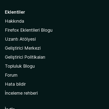
z
i
Eklentiler
l
Hakkında
l
a
Firefox Eklentileri Blogu
'
Uzantı Atölyesi
n
Geliştirici Merkezi
ı
n
Geliştirici Politikaları
a
Topluluk Blogu
n
a
Forum
s
Hata bildir
a
İnceleme rehberi
y
f
a