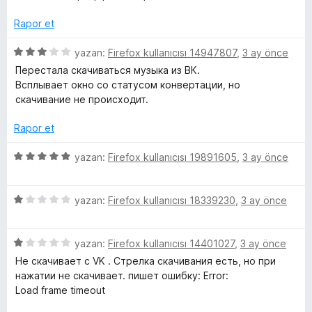
5
e
p
Rapor et
u
r
a
5
yazan:
Firefox kullanıcısı 14947807
,
3 ay önce
n
ü
Перестала скачиваться музыка из ВК.
i
z
Всплывает окно со статусом конвертации, но
e
скачивание не происходит.
r
i
Rapor et
n
d
5
yazan:
Firefox kullanıcısı 19891605
,
3 ay önce
e
ü
n
z
3
5
e
yazan:
Firefox kullanıcısı 18339230
,
3 ay önce
p
ü
r
u
z
i
a
5
e
yazan:
Firefox kullanıcısı 14401027
,
3 ay önce
n
n
ü
r
d
Не скачивает с VK . Стрелка скачивания есть, но при
z
i
e
нажатии не скачивает. пишет ошибку: Error:
e
n
n
Load frame timeout
r
d
5