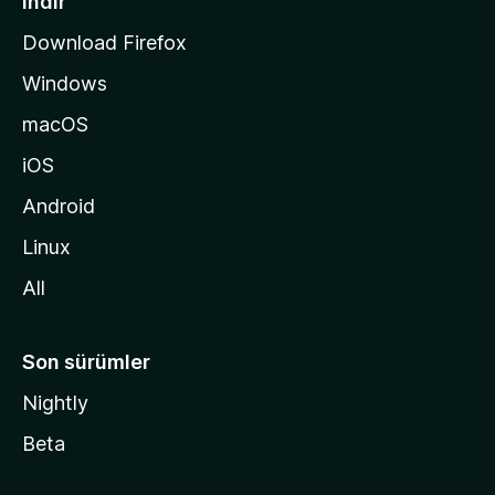
İndir
s
Download Firefox
ı
Windows
n
a
macOS
g
iOS
i
d
Android
i
Linux
n
All
Son sürümler
Nightly
Beta