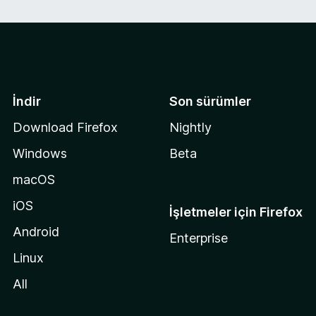
İndir
Son sürümler
Download Firefox
Nightly
Windows
Beta
macOS
iOS
İşletmeler için Firefox
Android
Enterprise
Linux
All