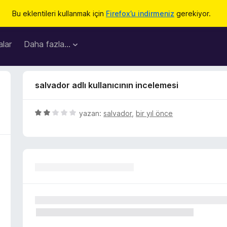
Bu eklentileri kullanmak için
Firefox’u indirmeniz
gerekiyor.
lar
Daha fazla…
salvador adlı kullanıcının incelemesi
5
yazan:
salvador
,
bir yıl önce
ü
z
e
r
i
n
d
e
n
2