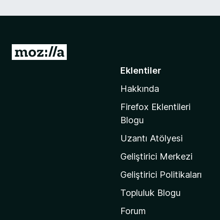
M
o
Eklentiler
z
Hakkında
i
l
Firefox Eklentileri
l
Blogu
a
Uzantı Atölyesi
'
n
Geliştirici Merkezi
ı
Geliştirici Politikaları
n
Topluluk Blogu
a
n
Forum