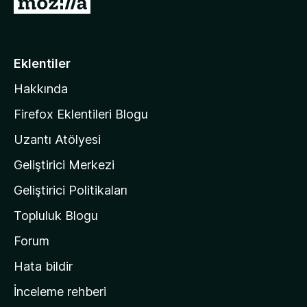
M
n
o
z
i
Eklentiler
l
Hakkında
l
a
Firefox Eklentileri Blogu
'
Uzantı Atölyesi
n
Geliştirici Merkezi
ı
n
Geliştirici Politikaları
a
Topluluk Blogu
n
a
Forum
s
Hata bildir
a
İnceleme rehberi
y