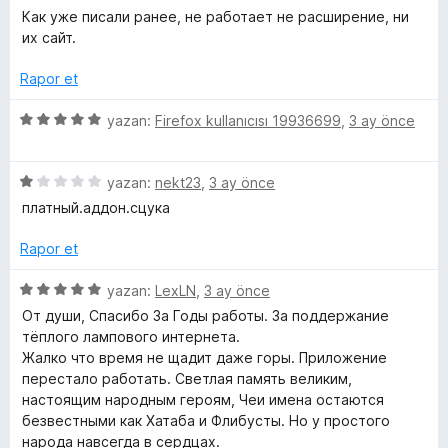
ü
r
d
5
a
Как уже писали ранее, не работает не расширение, ни
i
z
i
e
p
n
их сайт.
e
n
n
u
r
d
5
a
n
Rapor et
i
e
p
n
n
n
u
5
yazan:
Firefox kullanıcısı 19936699
,
3 ay önce
c
d
5
a
ü
e
p
n
z
e
n
u
5
e
yazan:
nekt23
,
3 ay önce
1
a
ü
r
платный.аддон.сцука
p
l
n
z
i
u
e
n
Rapor et
a
r
d
e
n
i
e
5
yazan:
LexLN
,
3 ay önce
n
n
ü
От души, Спасибо За Годы работы. За поддержание
m
d
5
z
тёплого лампового интернета.
e
p
e
Жалко что время не щадит даже горы. Приложение
e
n
u
r
перестало работать. Светлая память великим,
1
a
i
настоящим народным героям, Чеи имена остаются
p
n
l
n
безвестными как Хатаба и Флибусты. Но у простого
u
d
народа навсегда в сердцах.