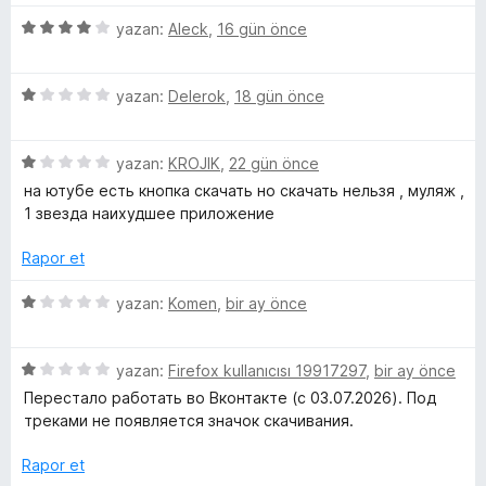
e
n
5
yazan:
Aleck
,
16 gün önce
r
e
d
ü
i
e
z
n
n
r
5
e
yazan:
Delerok
,
18 gün önce
d
4
ü
r
e
p
a
z
i
n
u
5
e
yazan:
KROJIK
,
22 gün önce
n
5
a
ü
r
d
l
на ютубе есть кнопка скачать но скачать нельзя , муляж ,
p
n
z
i
e
1 звезда наихудшее приложение
u
e
n
n
a
l
r
d
4
Rapor et
n
i
e
p
-
n
n
u
5
yazan:
Komen
,
bir ay önce
d
1
a
ü
e
i
p
n
z
n
u
5
e
yazan:
Firefox kullanıcısı 19917297
,
bir ay önce
1
a
ü
r
n
Перестало работать во Вконтакте (с 03.07.2026). Под
p
n
z
i
треками не появляется значок скачивания.
u
e
n
-
a
r
d
Rapor et
n
i
e