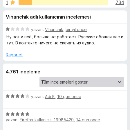
o
1
734
n
e
4
n
m
Vihanchik adlı kullanıcının incelemesi
,
t
1
i
.
p
5
yazan:
Vihanchik
,
bir yıl önce
l
u
ü
Ну вот и всё, больше не работает. Русские обошли вас и
e
n
a
z
тут. В контакте ничего не скачать из аудио.
r
n
e
r
i
Rapor et
e
i
n
t
4.761 inceleme
d
e
h
n
1
p
5
yazan:
Adi K
,
10 gün önce
e
u
ü
a
z
l
5
n
e
yazan:
Firefox kullanıcısı 19985429
,
14 gün önce
ü
r
p
z
i