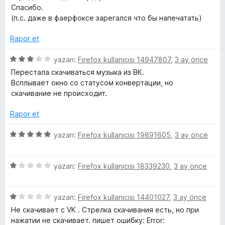
a
e
e
Спасибо.
n
n
(п.с. даже в фаерфоксе зарегался что бы напечатать)
5
r
p
Rapor et
u
i
a
5
yazan:
Firefox kullanıcısı 14947807
,
3 ay önce
n
ü
Перестала скачиваться музыка из ВК.
z
Всплывает окно со статусом конвертации, но
e
скачивание не происходит.
r
i
Rapor et
n
d
5
yazan:
Firefox kullanıcısı 19891605
,
3 ay önce
e
ü
n
z
3
5
e
yazan:
Firefox kullanıcısı 18339230
,
3 ay önce
p
ü
r
u
z
i
a
5
e
yazan:
Firefox kullanıcısı 14401027
,
3 ay önce
n
n
ü
r
d
Не скачивает с VK . Стрелка скачивания есть, но при
z
i
e
нажатии не скачивает. пишет ошибку: Error: