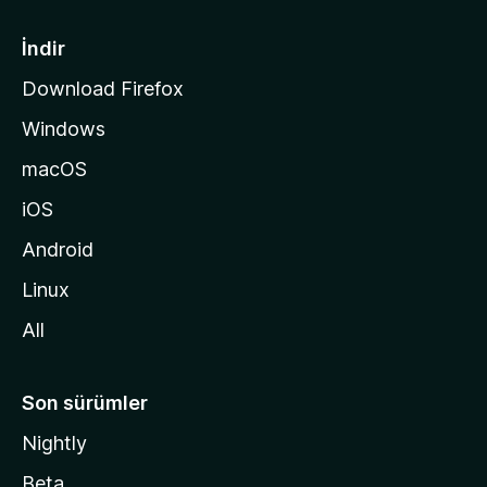
f
a
İndir
s
Download Firefox
ı
Windows
n
a
macOS
g
iOS
i
d
Android
i
Linux
n
All
Son sürümler
Nightly
Beta