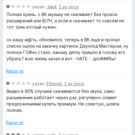
1
n
n
5
yazan:
Jakill
,
2 ay önce
d
1
ü
Полная хрень. с ВК музыку не скачивает без прокси
e
p
/
z
расширений или B/7H, а если и скачивает то совсем не
n
u
e
тот трек котоый нужен.
1
a
r
y
p
n
i
ох вашу м@ть. обновился, теперь в ВК ещё и пропал
u
n
список сылок на закачку картинок Даунлод Мастером, ну
o
a
d
полное ГО#но стало. какому дятлу пришло в голову его
n
e
убрать? всю жизнь качал и вот - НАТЕ. - дол###бы!
u
n
1
Rapor et
p
t
u
5
yazan:
Etheriel
,
2 ay önce
a
ü
u
Видео в 90% случаев скачиваются без звука, само
n
z
расширение работает через раз, регулярно спамит
e
предложениями купить премиум. Не советую, шляпа
b
r
полная.
i
e
n
Rapor et
d
e
5