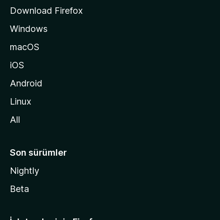
s
Download Firefox
ı
Windows
n
a
macOS
g
iOS
i
d
Android
i
Linux
n
All
Son sürümler
Nightly
Beta