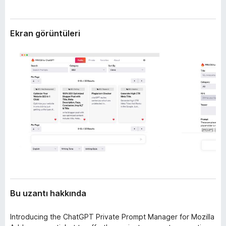
l
e
e
n
r
Ekran görüntüleri
t
i
i
l
e
r
i
Bu uzantı hakkında
Introducing the ChatGPT Private Prompt Manager for Mozilla