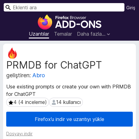
A
Giriş
r
F
a
i
r
Uzantılar
Temalar
Daha fazla…
e
f
U
o
z
PRMDB for ChatGPT
a
x
n
B
geliştiren:
Abro
t
r
ı
o
Use existing prompts or create your own with PRMDB
m
w
for ChatGPT
e
s
t
4 (4 inceleme)
14 kullanıcı
4 (4 inceleme)
14 kullanıcı
e
a
v
r
Firefox’u indir ve uzantıyı yükle
e
E
r
k
Dosyayı indir
i
l