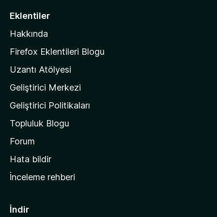
i
Eklentiler
l
Hakkında
l
a
Firefox Eklentileri Blogu
'
Uzantı Atölyesi
n
Geliştirici Merkezi
ı
n
Geliştirici Politikaları
a
Topluluk Blogu
n
a
Forum
s
Hata bildir
a
İnceleme rehberi
y
f
a
İndir