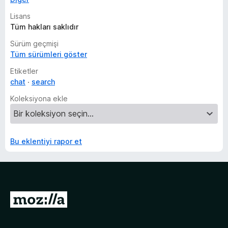
Lisans
Tüm hakları saklıdır
Sürüm geçmişi
Tüm sürümleri göster
Etiketler
chat
search
Koleksiyona ekle
Bu eklentiyi rapor et
M
o
z