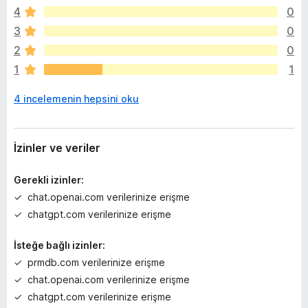
n
4
0
ü
z
3
0
h
2
0
i
1
1
ç
p
4 incelemenin hepsini oku
u
a
n
y
İzinler ve veriler
o
k
Gerekli izinler:
chat.openai.com verilerinize erişme
chatgpt.com verilerinize erişme
İsteğe bağlı izinler:
prmdb.com verilerinize erişme
chat.openai.com verilerinize erişme
chatgpt.com verilerinize erişme