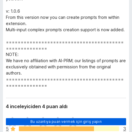
v: 1.0.6
From this version now you can create prompts from within
extension.
Multi-input complex prompts creation support is now added.
========================================
==============
NOTE:
We have no affiliation with AI-PRM; our listings of prompts are
exclusively obtained with permission from the original
authors.
========================================
==============
4 inceleyiciden 4 puan aldı
H
Bu uzantıya puan vermek için giriş yapın
e
5
3