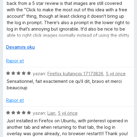
z
i
back from a 5 star review is that images are still covered
e
n
with the "Click to make the most out of this idea with a free
r
d
account" thing, though at least clicking it doesn't bring up
i
e
the log in prompt. There's also a prompt in the lower right to
n
n
log in that's annoying but ignorable. It'd also be nice to be
d
5
able to right click images normally instead of using the shitty
e
p
Pinterest right click.
n
G
u
Devamını oku
4
e
a
p
n
n
Rapor et
u
i
a
ş
5
yazan:
Firefox kullanıcısı 17173826
,
5 yıl önce
n
l
ü
Sensationnel, fait exactement ce qu'il dit, bravo et merci
e
z
beaucoup
t
e
v
r
Rapor et
e
i
n
5
yazan:
Lian
,
5 yıl önce
d
ü
Just installed in Firefox on Ubuntu, with pinterest opened in
e
z
another tab and when returning to that tab, the log in
n
e
overlay was gone already, no browser restart!!! Thank you!