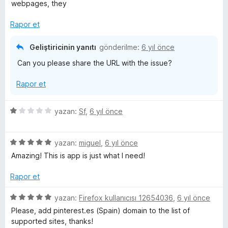
i
webpages, they
n
d
Rapor et
e
n
Geliştiricinin yanıtı
gönderilme:
6 yıl önce
4
Can you please share the URL with the issue?
p
u
Rapor et
a
n
5
yazan:
Sf
,
6 yıl önce
ü
z
5
e
yazan:
miguel
,
6 yıl önce
ü
r
Amazing! This is app is just what I need!
z
i
e
n
Rapor et
r
d
i
e
5
yazan:
Firefox kullanıcısı 12654036
,
6 yıl önce
n
n
ü
Please, add pinterest.es (Spain) domain to the list of
d
1
z
supported sites, thanks!
e