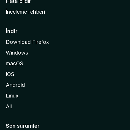
Hata bildir
a
İnceleme rehberi
y
f
a
İndir
s
Download Firefox
ı
Windows
n
a
macOS
g
iOS
i
d
Android
i
Linux
n
All
Son sürümler