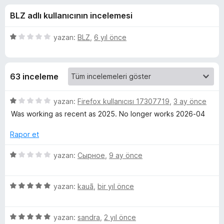
e
3
e
BLZ adlı kullanıcının incelemesi
,
n
s
1
t
p
5
yazan:
BLZ
,
6 yıl önce
i
t
u
ü
l
a
z
n
e
e
-
63 inceleme
r
r
i
i
g
n
5
yazan:
Firefox kullanıcısı 17307719
,
3 ay önce
d
ü
Was working as recent as 2025. No longer works 2026-04
u
e
z
n
e
Rapor et
1
r
e
p
i
5
yazan:
Сырное
,
9 ay önce
u
n
ü
s
a
d
z
n
e
5
e
yazan:
kauã
,
bir yıl önce
t
n
ü
r
1
z
i
i
p
5
e
yazan:
sandra
,
2 yıl önce
n