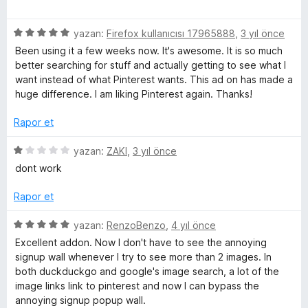
u
ü
r
d
a
z
i
e
n
n
5
e
yazan:
Firefox kullanıcısı 17965888
,
3 yıl önce
n
n
ü
r
d
1
Been using it a few weeks now. It's awesome. It is so much
c
z
i
e
p
better searching for stuff and actually getting to see what I
e
n
n
u
want instead of what Pinterest wants. This ad on has made a
e
r
d
5
a
huge difference. I am liking Pinterest again. Thanks!
i
e
p
n
n
l
n
u
Rapor et
d
5
a
e
p
n
5
yazan:
ZAKI
,
3 yıl önce
e
n
u
ü
dont work
5
a
z
m
p
n
e
Rapor et
u
r
e
a
i
5
yazan:
RenzoBenzo
,
4 yıl önce
n
n
ü
Excellent addon. Now I don't have to see the annoying
d
l
z
signup wall whenever I try to see more than 2 images. In
e
e
both duckduckgo and google's image search, a lot of the
n
r
e
image links link to pinterest and now I can bypass the
1
i
annoying signup popup wall.