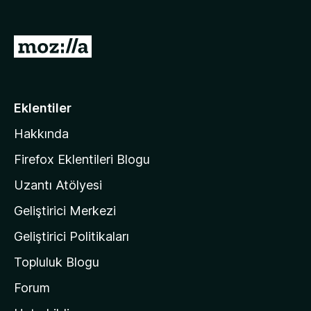
p
u
a
M
n
o
z
i
Eklentiler
l
Hakkında
l
a
Firefox Eklentileri Blogu
'
Uzantı Atölyesi
n
Geliştirici Merkezi
ı
n
Geliştirici Politikaları
a
Topluluk Blogu
n
a
Forum
s