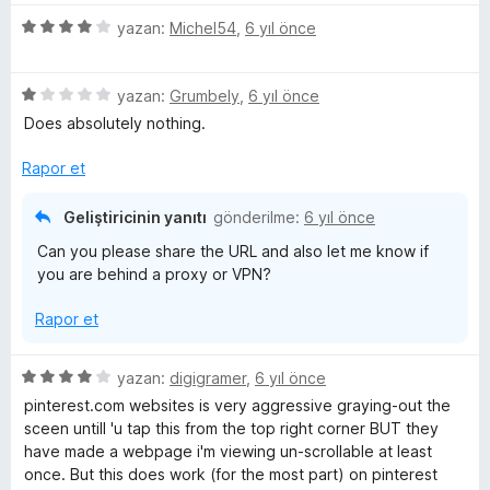
n
d
5
yazan:
Michel54
,
6 yıl önce
e
ü
n
z
5
5
e
yazan:
Grumbely
,
6 yıl önce
p
ü
r
Does absolutely nothing.
u
z
i
a
e
n
Rapor et
n
r
d
i
e
Geliştiricinin yanıtı
gönderilme:
6 yıl önce
n
n
Can you please share the URL and also let me know if
d
4
you are behind a proxy or VPN?
e
p
n
u
Rapor et
1
a
p
n
u
5
yazan:
digigramer
,
6 yıl önce
a
ü
pinterest.com websites is very aggressive graying-out the
n
z
sceen untill 'u tap this from the top right corner BUT they
e
have made a webpage i'm viewing un-scrollable at least
r
once. But this does work (for the most part) on pinterest