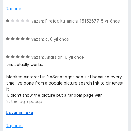
5
r
p
i
Rapor et
u
n
a
d
5
yazan:
Firefox kullanıcısı 15152677
,
5 yıl önce
n
e
ü
n
z
5
5
e
yazan:
c
,
6 yıl önce
p
ü
r
u
z
i
a
5
e
yazan:
Andralon
,
6 yıl önce
n
n
ü
r
d
this actually works.
z
i
e
e
n
n
blocked pinterest in NoScript ages ago just because every
r
d
1
time i've gone from a google picture search link to pinterest
i
e
p
it
n
n
u
1. didn't show the picture but a random page with
d
5
a
2. the login popup
e
p
n
3. after the login -> picture gone
n
G
u
Devamını oku
5
e
a
this works great. and i didn't even have to restart the
p
n
n
Rapor et
browser.
u
i