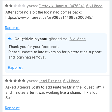
thanks for your good work, Sir.
a
ş
5
yazan:
Firefox kullanıcısı 13476341
,
6 yıl önce
n
l
ü
After scrolling a bit the login nag comes back:
e
z
https://www.pinterest.ca/pin/36521446958000645/
t
e
v
r
Rapor et
e
i
n
Geliştiricinin yanıtı
gönderilme:
6 yıl önce
d
Thank you for your feedback.
e
Please update to latest version for pinterest.ca support
n
and login nag removal.
2
p
Rapor et
u
a
n
5
yazan:
Jetel Diraipas
,
6 yıl önce
ü
Asked Jitendra Joshi to add Pinterest.fr in the "guest list" ;)
z
and minutes after it was working like a charm. Thx a lot
e
Sushi
r
i
Rapor et