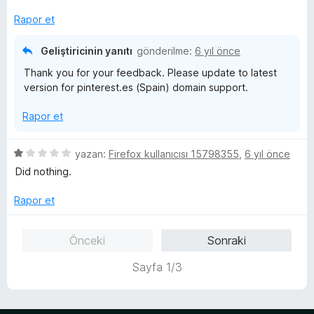
p
e
n
u
r
Rapor et
5
a
i
p
n
n
Geliştiricinin yanıtı
gönderilme:
6 yıl önce
u
d
Thank you for your feedback. Please update to latest
a
e
version for pinterest.es (Spain) domain support.
n
n
5
Rapor et
p
u
a
5
yazan:
Firefox kullanıcısı 15798355
,
6 yıl önce
n
ü
Did nothing.
z
e
Rapor et
r
i
Önceki
Sonraki
n
d
Sayfa 1/3
e
n
1