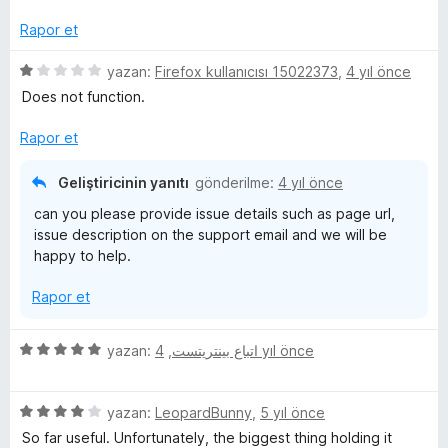
p
n
r
u
d
Rapor et
a
e
i
n
n
5
yazan:
Firefox kullanıcısı 15022373
,
4 yıl önce
5
ü
Does not function.
p
z
u
e
Rapor et
a
r
n
i
Geliştiricinin yanıtı
gönderilme:
4 yıl önce
n
can you please provide issue details such as page url,
d
issue description on the support email and we will be
e
happy to help.
n
1
Rapor et
p
u
a
5
yazan:
,
اتباع بينتريتست
4 yıl önce
n
ü
z
5
e
yazan:
LeopardBunny
,
5 yıl önce
ü
r
So far useful. Unfortunately, the biggest thing holding it