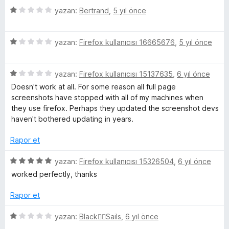
i
e
p
n
5
e
yazan:
Bertrand
,
5 yıl önce
n
n
u
ü
r
d
1
a
z
i
e
p
n
5
e
yazan:
Firefox kullanıcısı 16665676
,
5 yıl önce
n
n
u
ü
r
d
5
a
z
i
e
p
n
5
e
yazan:
Firefox kullanıcısı 15137635
,
6 yıl önce
n
n
u
ü
r
d
3
a
Doesn't work at all. For some reason all full page
z
i
e
p
n
screenshots have stopped with all of my machines when
e
n
n
u
they use firefox. Perhaps they updated the screenshot devs
r
d
1
a
haven't bothered updating in years.
i
e
p
n
n
n
u
Rapor et
d
1
a
e
p
n
5
yazan:
Firefox kullanıcısı 15326504
,
6 yıl önce
n
u
ü
worked perfectly, thanks
1
a
z
p
n
e
Rapor et
u
r
a
i
5
yazan:
Black🏴‍☠️Sails
,
6 yıl önce
n
n
ü