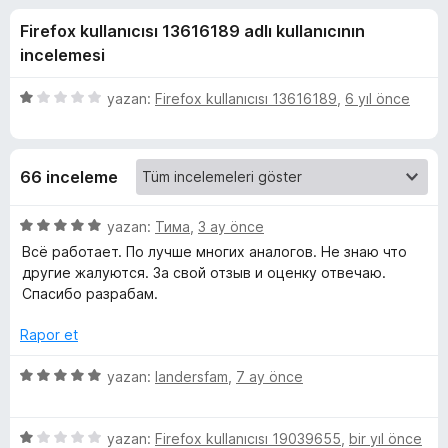
r
2
e
Firefox kullanıcısı 13616189 adlı kullanıcının
,
n
e
8
incelemesi
t
p
i
e
u
5
yazan:
Firefox kullanıcısı 13616189
,
6 yıl önce
l
a
ü
n
e
z
n
e
r
66 inceleme
r
i
s
i
n
5
yazan:
Тима
,
3 ay önce
h
d
ü
Всё работает. По лучше многих аналогов. Не знаю что
e
z
другие жалуются. За свой отзыв и оценку отвечаю.
o
n
e
Спасибо разрабам.
1
r
p
i
t
Rapor et
u
n
a
d
5
yazan:
landersfam
,
7 ay önce
i
n
e
ü
n
z
n
5
5
e
yazan:
Firefox kullanıcısı 19039655
,
bir yıl önce