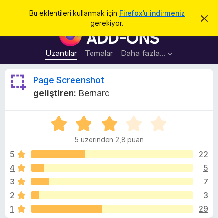
A
Giriş
Bu eklentileri kullanmak için
Firefox’u indirmeniz
B
r
gerekiyor.
u
F
a
b
i
i
l
r
Uzantılar
Temalar
Daha fazla…
d
e
i
r
f
P
Page Screenshot
i
o
m
geliştiren:
Bernard
i
x
a
k
B
a
p
5
r
g
a
ü
o
t
5 üzerinden 2,8 puan
z
w
e
e
5
22
s
r
4
5
e
S
i
r
3
7
n
E
d
c
2
3
e
k
1
29
n
l