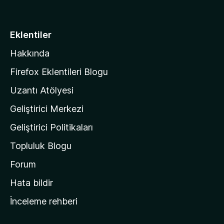
o
z
i
Eklentiler
l
Hakkında
l
a
Firefox Eklentileri Blogu
'
Uzantı Atölyesi
n
Geliştirici Merkezi
ı
n
Geliştirici Politikaları
a
Topluluk Blogu
n
a
Forum
s
Hata bildir
a
İnceleme rehberi
y
f