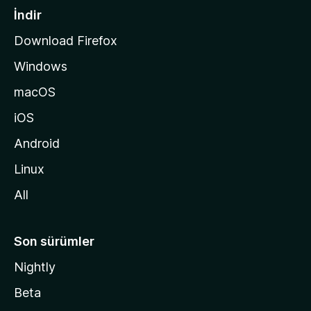
a
İndir
s
Download Firefox
ı
Windows
n
a
macOS
g
iOS
i
d
Android
i
Linux
n
All
Son sürümler
Nightly
Beta