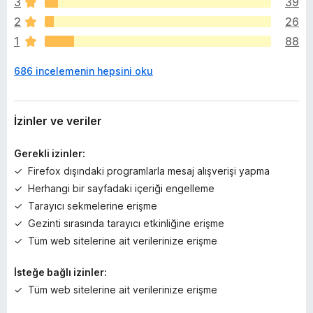
z
3
39
h
2
26
i
1
88
ç
p
686 incelemenin hepsini oku
u
a
n
y
İzinler ve veriler
o
k
Gerekli izinler:
Firefox dışındaki programlarla mesaj alışverişi yapma
Herhangi bir sayfadaki içeriği engelleme
Tarayıcı sekmelerine erişme
Gezinti sırasında tarayıcı etkinliğine erişme
Tüm web sitelerine ait verilerinize erişme
İsteğe bağlı izinler:
Tüm web sitelerine ait verilerinize erişme