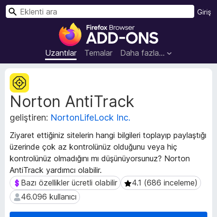
A
Giriş
r
F
a
i
r
Uzantılar
Temalar
Daha fazla…
e
f
U
o
z
Norton AntiTrack
a
x
n
B
geliştiren:
NortonLifeLock Inc.
t
r
ı
o
Ziyaret ettiğiniz sitelerin hangi bilgileri toplayıp paylaştığı
m
w
üzerinde çok az kontrolünüz olduğunu veya hiç
e
s
kontrolünüz olmadığını mı düşünüyorsunuz? Norton
t
e
a
AntiTrack yardımcı olabilir.
v
r
Bazı özellikler ücretli olabilir
4.1 (686 inceleme)
Bazı özellikler ücretli olabilir
4.1 (686 inceleme)
e
E
46.096 kullanıcı
46.096 kullanıcı
r
k
i
l