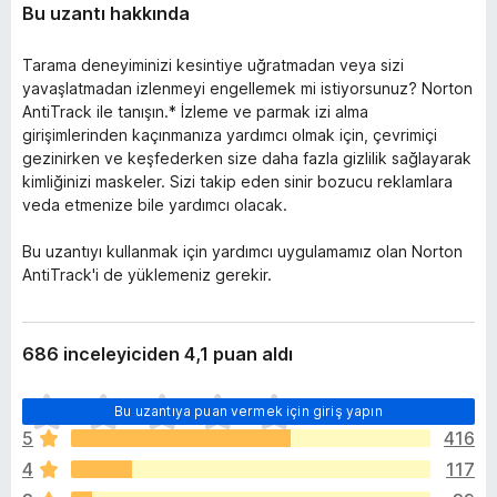
Bu uzantı hakkında
Tarama deneyiminizi kesintiye uğratmadan veya sizi
yavaşlatmadan izlenmeyi engellemek mi istiyorsunuz? Norton
AntiTrack ile tanışın.* İzleme ve parmak izi alma
girişimlerinden kaçınmanıza yardımcı olmak için, çevrimiçi
gezinirken ve keşfederken size daha fazla gizlilik sağlayarak
kimliğinizi maskeler. Sizi takip eden sinir bozucu reklamlara
veda etmenize bile yardımcı olacak.
Bu uzantıyı kullanmak için yardımcı uygulamamız olan Norton
AntiTrack'i de yüklemeniz gerekir.
686 inceleyiciden 4,1 puan aldı
H
Bu uzantıya puan vermek için giriş yapın
e
5
416
n
4
117
ü