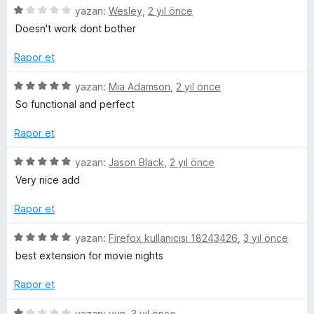
5
a
i
e
5
yazan:
Wesley
,
2 yıl önce
p
n
n
ü
Doesn't work dont bother
u
d
z
r
a
e
e
Rapor et
n
n
r
i
5
i
5
yazan:
Mia Adamson
,
2 yıl önce
p
n
ü
So functional and perfect
u
d
z
a
e
e
Rapor et
n
n
r
1
i
5
yazan:
Jason Black
,
2 yıl önce
p
n
ü
Very nice add
u
d
z
a
e
e
Rapor et
n
n
r
5
i
5
yazan:
Firefox kullanıcısı 18243426
,
3 yıl önce
p
n
ü
best extension for movie nights
u
d
z
a
e
e
Rapor et
n
n
r
5
i
5
yazan:
yun
,
3 yıl önce