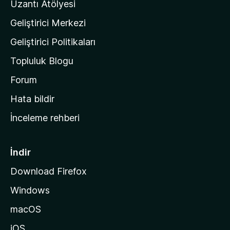
Uzantı Atölyesi
n
Geliştirici Merkezi
ı
n
Geliştirici Politikaları
a
Topluluk Blogu
n
a
Forum
s
Hata bildir
a
İnceleme rehberi
y
f
a
İndir
s
Download Firefox
ı
Windows
n
a
macOS
g
iOS