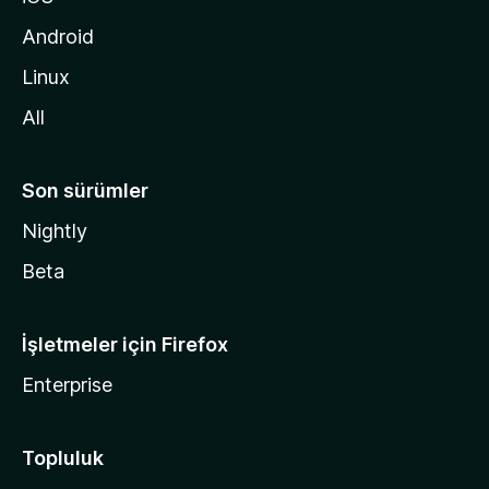
i
d
Android
i
Linux
n
All
Son sürümler
Nightly
Beta
İşletmeler için Firefox
Enterprise
Topluluk