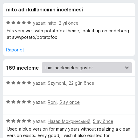
l
4
e
mito adlı kullanıcının incelemesi
,
n
a
8
t
p
5
yazan:
mito
,
2 yıl önce
i
c
u
ü
Fits very well with potatofox theme, look it up on codeberg
l
a
z
at awwpotato/potatofox
n
e
e
k
r
r
Rapor et
i
i
i
n
169 inceleme
d
n
e
n
5
yazan:
SzymonL
,
22 gün önce
5
c
ü
p
z
u
5
e
yazan:
Roni
,
5 ay önce
e
a
ü
r
n
z
i
l
5
e
yazan:
Назар Мокринський
,
5 ay önce
n
ü
r
d
Used a blue version for many years without realizing a clean
e
z
i
e
version exists. Very good, I wish it also existed for