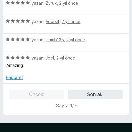
u
5
e
yazan:
Zyrux
,
2 yıl önce
n
a
ü
r
d
n
z
i
e
5
e
yazan:
Voorsit
,
2 yıl önce
n
n
ü
r
d
5
z
i
e
p
5
e
yazan:
Liamb135
,
2 yıl önce
n
n
u
ü
r
d
5
a
z
i
e
p
n
5
e
yazan:
Joel
,
2 yıl önce
n
n
u
ü
r
d
5
a
Amazing
z
i
e
p
n
e
n
n
u
Rapor et
r
d
5
a
i
e
p
n
Önceki
Sonraki
n
n
u
d
5
a
Sayfa 1/7
e
p
n
n
u
5
a
p
n
u