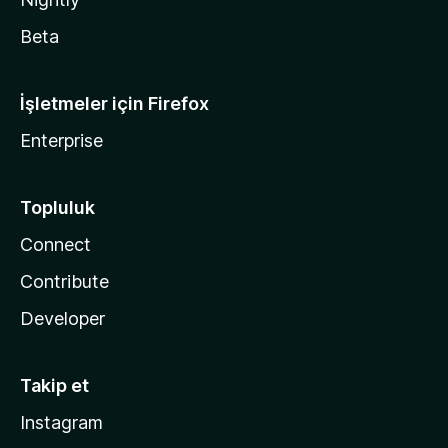
Beta
İşletmeler için Firefox
Enterprise
Topluluk
Connect
Contribute
Developer
Takip et
Instagram