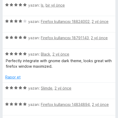
e
p
5
e
yazan:
ls
,
bir yıl önce
n
n
u
ü
r
d
2
a
z
i
e
p
n
5
e
yazan:
Firefox kullanıcısı 18824002
,
2 yıl önce
n
n
u
ü
r
d
5
a
z
i
e
p
n
5
e
yazan:
Firefox kullanıcısı 18791143
,
2 yıl önce
n
n
u
ü
r
d
4
a
z
i
e
p
n
5
e
yazan:
Black
,
2 yıl önce
n
n
u
ü
r
d
5
a
Perfectly integrate with gnome dark theme, looks great with
z
i
e
p
n
firefox window maximized.
e
n
n
u
r
d
4
a
Rapor et
i
e
p
n
n
n
u
5
yazan:
Slimde
,
2 yıl önce
d
5
a
ü
e
p
n
z
n
u
5
e
yazan:
Firefox kullanıcısı 14834894
,
2 yıl önce
5
a
ü
r
p
n
z
i