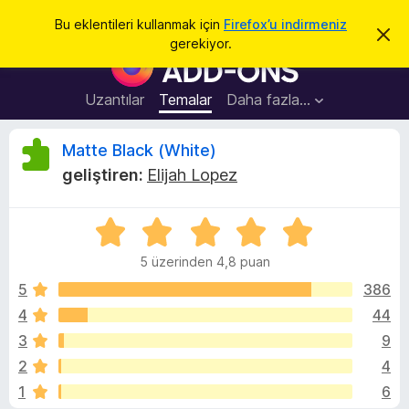
A
Giriş
Bu eklentileri kullanmak için
Firefox’u indirmeniz
B
r
gerekiyor.
u
F
a
b
i
i
l
r
Uzantılar
Temalar
Daha fazla…
d
e
i
r
f
M
Matte Black (White)
i
o
m
geliştiren:
Elijah Lopez
i
x
a
k
B
a
p
5
r
t
a
ü
o
t
5 üzerinden 4,8 puan
z
w
t
e
5
386
s
r
4
44
e
e
i
r
3
9
n
E
d
B
2
4
e
k
1
6
n
l