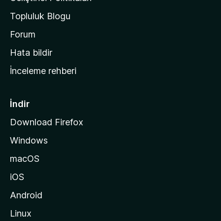
a
Topluluk Blogu
n
a
Forum
s
Hata bildir
a
İnceleme rehberi
y
f
a
İndir
s
Download Firefox
ı
Windows
n
a
macOS
g
iOS
i
d
Android
i
Linux
n