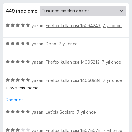
l
4
e
,
449 inceleme
n
a
8
t
p
5
yazan:
Firefox kullanıcısı 15094243
,
7 yıl önce
i
c
u
ü
l
a
z
n
e
k
5
e
yazan:
Deco
,
7 yıl önce
r
ü
r
i
z
(
i
5
e
yazan:
Firefox kullanıcısı 14995212
,
7 yıl önce
n
ü
r
d
W
z
i
e
5
e
yazan:
Firefox kullanıcısı 14056934
,
7 yıl önce
n
n
h
ü
r
d
5
i love this theme
z
i
e
p
i
e
n
n
u
Rapor et
r
d
5
a
i
e
p
n
5
yazan:
Letícia Scolaro
,
7 yıl önce
t
n
n
u
ü
d
5
a
z
e
e
p
n
5
e
yazan:
Firefox kullanıcısı 15075075
,
7 yıl önce