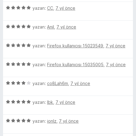
z
i
e
p
n
l
5
e
yazan:
CC
,
7 yıl önce
n
n
u
ü
r
d
5
a
e
z
i
e
p
n
5
e
yazan:
Anil
,
7 yıl önce
n
n
u
ü
r
r
d
5
a
z
i
e
p
n
5
e
yazan:
Firefox kullanıcısı 15023549
,
7 yıl önce
n
n
u
i
ü
r
d
5
a
z
i
e
p
n
5
e
yazan:
Firefox kullanıcısı 15035005
,
7 yıl önce
n
n
u
ü
r
d
5
a
z
i
e
p
n
5
e
yazan:
co8Lah6m
,
7 yıl önce
n
n
u
ü
r
d
5
a
z
i
e
p
n
5
e
yazan:
Ibk
,
7 yıl önce
n
n
u
ü
r
d
5
a
z
i
e
p
n
5
e
yazan:
ionlz
,
7 yıl önce
n
n
u
ü
r
d
5
a
z
i
e
p
n