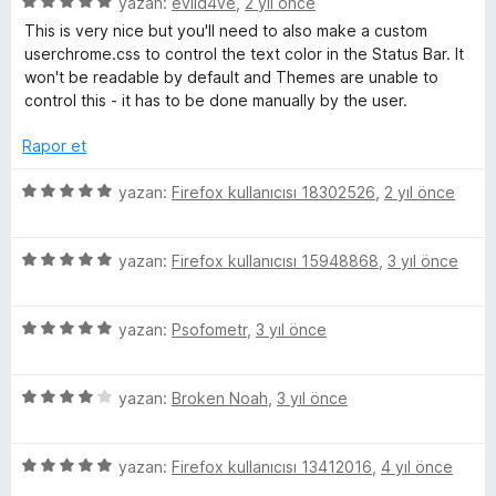
5
e
yazan:
evild4ve
,
2 yıl önce
n
n
u
ü
r
d
5
a
This is very nice but you'll need to also make a custom
)
z
i
e
p
n
userchrome.css to control the text color in the Status Bar. It
e
n
n
u
won't be readable by default and Themes are unable to
i
r
d
5
a
control this - it has to be done manually by the user.
i
e
p
n
n
n
n
u
Rapor et
d
5
a
e
p
n
5
c
yazan:
Firefox kullanıcısı 18302526
,
2 yıl önce
n
u
ü
5
a
z
e
p
n
5
e
yazan:
Firefox kullanıcısı 15948868
,
3 yıl önce
u
ü
r
l
a
z
i
n
5
e
yazan:
Psofometr
,
3 yıl önce
n
ü
e
r
d
z
i
e
5
e
yazan:
Broken Noah
,
3 yıl önce
n
n
m
ü
r
d
5
z
i
e
p
e
5
e
yazan:
Firefox kullanıcısı 13412016
,
4 yıl önce
n
n
u
ü
r
d
5
a