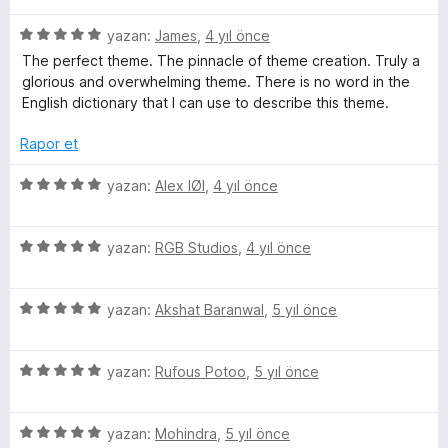
l
z
i
e
p
n
5
e
yazan:
James
,
4 yıl önce
n
n
u
ü
r
d
5
a
The perfect theme. The pinnacle of theme creation. Truly a
e
z
i
e
p
n
glorious and overwhelming theme. There is no word in the
e
n
n
u
English dictionary that I can use to describe this theme.
r
r
d
4
a
i
e
p
n
Rapor et
i
n
n
u
d
5
a
5
yazan:
Alex IØI
,
4 yıl önce
e
p
n
ü
n
u
z
5
a
5
e
yazan:
RGB Studios
,
4 yıl önce
p
n
ü
r
u
z
i
a
5
e
yazan:
Akshat Baranwal
,
5 yıl önce
n
n
ü
r
d
z
i
e
5
e
yazan:
Rufous Potoo
,
5 yıl önce
n
n
ü
r
d
5
z
i
e
p
5
e
yazan:
Mohindra
,
5 yıl önce
n
n
u