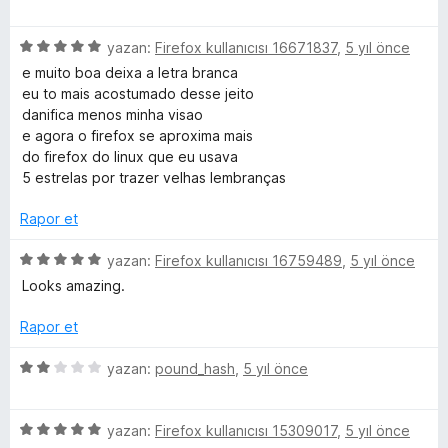
ü
r
d
5
a
z
i
e
p
n
5
e
yazan:
Firefox kullanıcısı 16671837
,
5 yıl önce
n
n
u
ü
r
d
5
a
e muito boa deixa a letra branca
z
i
e
p
n
eu to mais acostumado desse jeito
e
n
n
u
danifica menos minha visao
r
d
5
a
e agora o firefox se aproxima mais
i
e
p
n
do firefox do linux que eu usava
n
n
u
5 estrelas por trazer velhas lembranças
d
5
a
e
p
n
Rapor et
n
u
5
a
5
yazan:
Firefox kullanıcısı 16759489
,
5 yıl önce
p
n
ü
Looks amazing.
u
z
a
e
Rapor et
n
r
i
5
yazan:
pound_hash
,
5 yıl önce
n
ü
d
z
e
5
e
yazan:
Firefox kullanıcısı 15309017
,
5 yıl önce