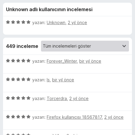
l
4
e
Unknown adlı kullanıcının incelemesi
,
n
a
8
t
p
5
yazan:
Unknown
,
2 yıl önce
i
c
u
ü
l
a
z
n
e
e
k
449 inceleme
r
r
i
i
(
n
5
yazan:
Forever_Winter
,
bir yıl önce
d
ü
W
e
z
n
5
e
yazan:
ls
,
bir yıl önce
5
ü
r
h
p
z
i
u
5
e
yazan:
Torcerdra
,
2 yıl önce
n
i
a
ü
r
d
n
z
i
e
t
5
e
yazan:
Firefox kullanıcısı 18567817
,
2 yıl önce
n
n
ü
r
d
5
z
e
i
e
p