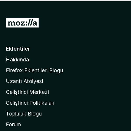
p
n
u
a
M
n
o
z
i
Eklentiler
l
Hakkında
l
a
Firefox Eklentileri Blogu
'
Uzantı Atölyesi
n
Geliştirici Merkezi
ı
n
Geliştirici Politikaları
a
Topluluk Blogu
n
a
Forum