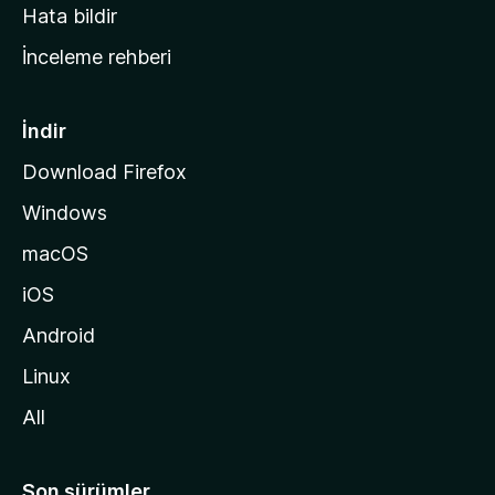
s
Hata bildir
a
İnceleme rehberi
y
f
a
İndir
s
Download Firefox
ı
Windows
n
a
macOS
g
iOS
i
d
Android
i
Linux
n
All
Son sürümler