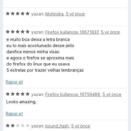
ü
r
d
5
z
i
e
p
5
e
yazan:
Mohindra
,
5 yıl önce
n
n
u
ü
r
d
5
a
z
i
e
p
n
5
e
yazan:
Firefox kullanıcısı 16671837
,
5 yıl önce
n
n
u
ü
r
d
5
a
e muito boa deixa a letra branca
z
i
e
p
n
eu to mais acostumado desse jeito
e
n
n
u
danifica menos minha visao
r
d
5
a
e agora o firefox se aproxima mais
i
e
p
n
do firefox do linux que eu usava
n
n
u
5 estrelas por trazer velhas lembranças
d
5
a
e
p
n
Rapor et
n
u
5
a
5
yazan:
Firefox kullanıcısı 16759489
,
5 yıl önce
p
n
ü
Looks amazing.
u
z
a
e
Rapor et
n
r
i
5
yazan:
pound_hash
,
5 yıl önce
n