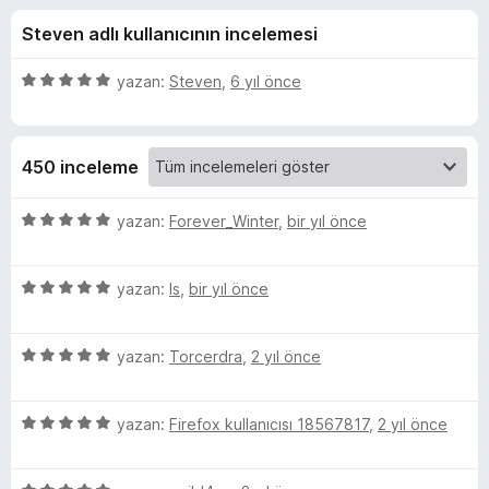
l
4
e
Steven adlı kullanıcının incelemesi
,
n
a
8
t
p
5
yazan:
Steven
,
6 yıl önce
i
c
u
ü
l
a
z
n
e
e
k
450 inceleme
r
r
i
i
(
n
5
yazan:
Forever_Winter
,
bir yıl önce
d
ü
W
e
z
n
5
e
yazan:
ls
,
bir yıl önce
5
ü
r
h
p
z
i
u
5
e
yazan:
Torcerdra
,
2 yıl önce
n
i
a
ü
r
d
n
z
i
e
t
5
e
yazan:
Firefox kullanıcısı 18567817
,
2 yıl önce
n
n
ü
r
d
5
z
e
i
e
p