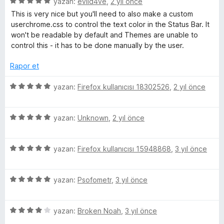
5
e
yazan:
evild4ve
,
2 yıl önce
n
n
u
ü
r
d
5
a
This is very nice but you'll need to also make a custom
)
z
i
e
p
n
userchrome.css to control the text color in the Status Bar. It
e
n
n
u
won't be readable by default and Themes are unable to
i
r
d
5
a
control this - it has to be done manually by the user.
i
e
p
n
n
n
n
u
Rapor et
d
5
a
e
p
n
5
c
yazan:
Firefox kullanıcısı 18302526
,
2 yıl önce
n
u
ü
5
a
z
e
p
n
5
e
yazan:
Unknown
,
2 yıl önce
u
ü
r
l
a
z
i
n
5
e
yazan:
Firefox kullanıcısı 15948868
,
3 yıl önce
n
ü
e
r
d
z
i
e
5
e
yazan:
Psofometr
,
3 yıl önce
n
n
m
ü
r
d
5
z
i
e
p
e
5
e
yazan:
Broken Noah
,
3 yıl önce
n
n
u
ü
r
d
5
a