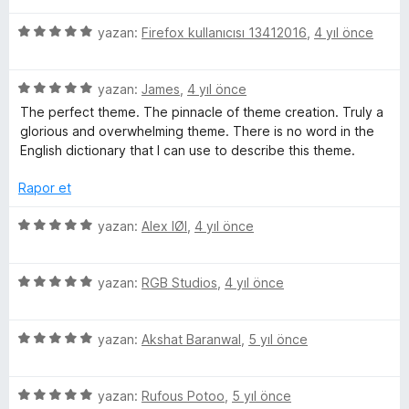
l
z
i
e
p
n
5
e
yazan:
Firefox kullanıcısı 13412016
,
4 yıl önce
n
n
u
ü
r
d
5
a
e
z
i
e
p
n
5
e
yazan:
James
,
4 yıl önce
n
n
u
r
ü
r
d
5
a
The perfect theme. The pinnacle of theme creation. Truly a
z
i
e
p
n
glorious and overwhelming theme. There is no word in the
i
e
n
n
u
English dictionary that I can use to describe this theme.
r
d
4
a
i
e
p
n
Rapor et
n
n
u
d
5
a
5
yazan:
Alex IØI
,
4 yıl önce
e
p
n
ü
n
u
z
5
a
5
e
yazan:
RGB Studios
,
4 yıl önce
p
n
ü
r
u
z
i
a
5
e
yazan:
Akshat Baranwal
,
5 yıl önce
n
n
ü
r
d
z
i
e
5
e
yazan:
Rufous Potoo
,
5 yıl önce
n
n