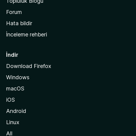
Topluluk Blogu
n
a
Forum
s
Hata bildir
a
İnceleme rehberi
y
f
a
İndir
s
Download Firefox
ı
Windows
n
a
macOS
g
iOS
i
d
Android
i
Linux
n
All