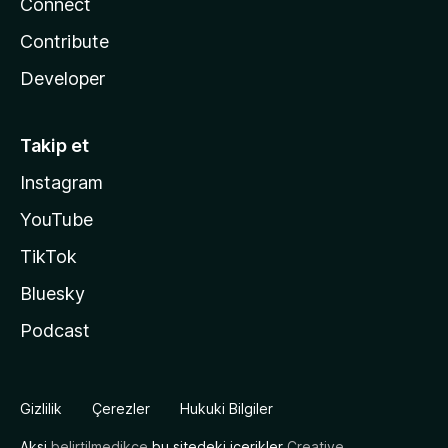
Connect
Contribute
Developer
Takip et
Instagram
YouTube
TikTok
Bluesky
Podcast
Gizlilik
Çerezler
Hukuki Bilgiler
Aksi
belirtilmedikçe
bu sitedeki içerikler
Creative