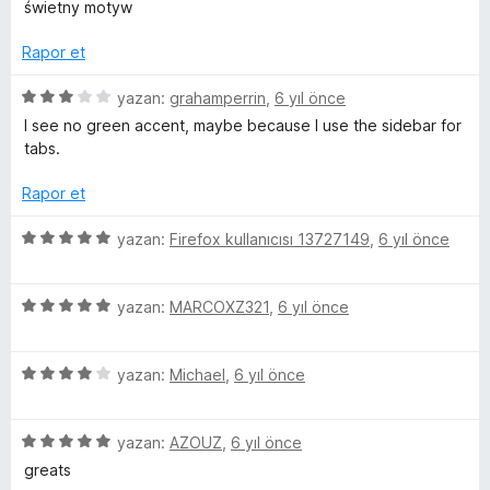
ü
r
świetny motyw
z
i
e
n
Rapor et
r
d
i
e
5
yazan:
grahamperrin
,
6 yıl önce
n
n
ü
I see no green accent, maybe because I use the sidebar for
d
5
z
tabs.
e
p
e
n
u
r
Rapor et
5
a
i
p
n
n
5
yazan:
Firefox kullanıcısı 13727149
,
6 yıl önce
u
d
ü
a
e
z
n
n
5
e
yazan:
MARCOXZ321
,
6 yıl önce
3
ü
r
p
z
i
u
5
e
yazan:
Michael
,
6 yıl önce
n
a
ü
r
d
n
z
i
e
5
e
yazan:
AZOUZ
,
6 yıl önce
n
n
ü
r
d
5
greats
z
i
e