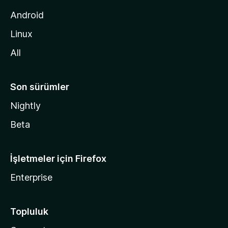
i
d
Android
i
Linux
n
All
Son sürümler
Nightly
Beta
İşletmeler için Firefox
Enterprise
Topluluk