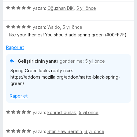
z
5
e
yazan:
Oğuzhan DİK
,
5 yıl önce
ü
r
z
i
5
e
yazan:
Waldo
,
5 yıl önce
n
ü
r
d
I like your themes! You should add spring green (#00FF7F)
z
i
e
e
n
n
Rapor et
r
d
5
i
e
p
Geliştiricinin yanıtı
gönderilme:
5 yıl önce
n
n
u
Spring Green looks really nice:
d
5
a
https://addons.mozilla.org/addon/matte-black-spring-
e
p
n
green/
n
u
5
a
Rapor et
p
n
u
a
5
yazan:
konrad_durlak
,
5 yıl önce
n
ü
z
5
e
yazan:
Stanisław Serafin
,
6 yıl önce