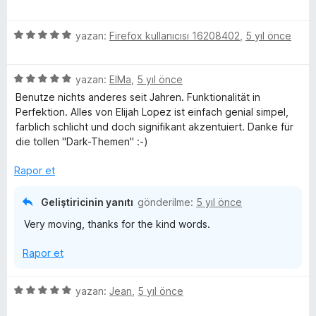
ü
r
d
2
a
l
z
i
e
p
n
5
e
yazan:
Firefox kullanıcısı 16208402
,
5 yıl önce
n
n
u
e
ü
r
d
5
a
z
i
e
p
n
r
5
e
yazan:
ElMa
,
5 yıl önce
n
n
u
ü
r
d
5
a
Benutze nichts anderes seit Jahren. Funktionalität in
z
i
e
p
n
i
Perfektion. Alles von Elijah Lopez ist einfach genial simpel,
e
n
n
u
farblich schlicht und doch signifikant akzentuiert. Danke für
r
d
5
a
die tollen "Dark-Themen" :-)
i
e
p
n
n
n
u
Rapor et
d
5
a
e
p
n
Geliştiricinin yanıtı
gönderilme:
5 yıl önce
n
u
Very moving, thanks for the kind words.
5
a
p
n
Rapor et
u
a
n
5
yazan:
Jean
,
5 yıl önce
ü