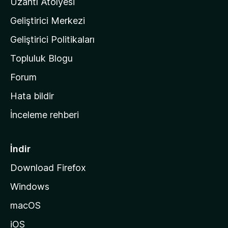
Uzantı Atölyesi
n
Geliştirici Merkezi
ı
n
Geliştirici Politikaları
a
Topluluk Blogu
n
a
Forum
s
Hata bildir
a
İnceleme rehberi
y
f
a
İndir
s
Download Firefox
ı
Windows
n
a
macOS
g
iOS