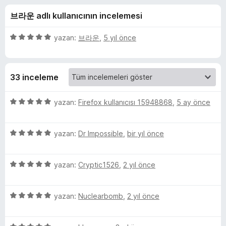
l
4
e
브라운 adlı kullanıcının incelemesi
,
n
a
6
t
p
5
yazan:
브라운
,
5 yıl önce
i
c
u
ü
l
a
z
n
e
e
k
33 inceleme
r
r
i
i
(
n
5
yazan:
Firefox kullanıcısı 15948868
,
5 ay önce
d
ü
G
e
z
n
5
e
yazan:
Dr Impossible
,
bir yıl önce
5
ü
r
r
p
z
i
u
5
e
yazan:
Cryptic1526
,
2 yıl önce
n
e
a
ü
r
d
n
z
i
e
e
5
e
yazan:
Nuclearbomb
,
2 yıl önce
n
n
ü
r
d
5
z
n
i
e
p