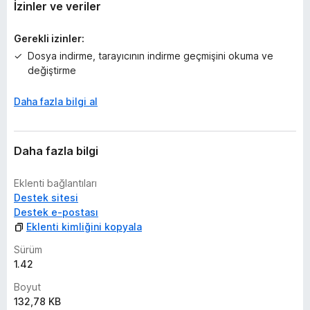
y
İzinler ve veriler
o
k
Gerekli izinler:
Dosya indirme, tarayıcının indirme geçmişini okuma ve
değiştirme
Daha fazla bilgi al
Daha fazla bilgi
Eklenti bağlantıları
Destek sitesi
Destek e-postası
Eklenti kimliğini kopyala
Sürüm
1.42
Boyut
132,78 KB