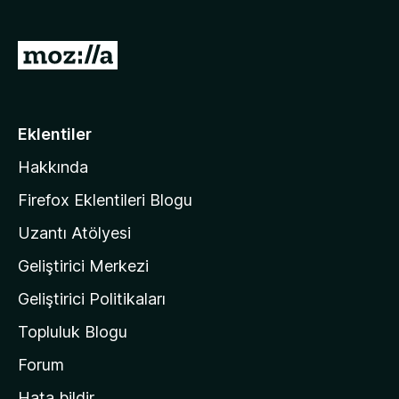
M
o
z
i
Eklentiler
l
Hakkında
l
a
Firefox Eklentileri Blogu
'
Uzantı Atölyesi
n
Geliştirici Merkezi
ı
n
Geliştirici Politikaları
a
Topluluk Blogu
n
a
Forum
s
Hata bildir