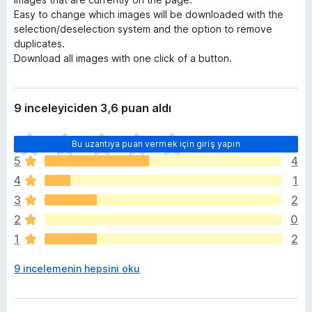
Easy to change which images will be downloaded with the
selection/deselection system and the option to remove
duplicates.
Download all images with one click of a button.
9 inceleyiciden 3,6 puan aldı
H
Bu uzantıya puan vermek için giriş yapın
e
5
4
n
4
1
ü
z
3
2
h
2
0
i
1
2
ç
p
9 incelemenin hepsini oku
u
a
n