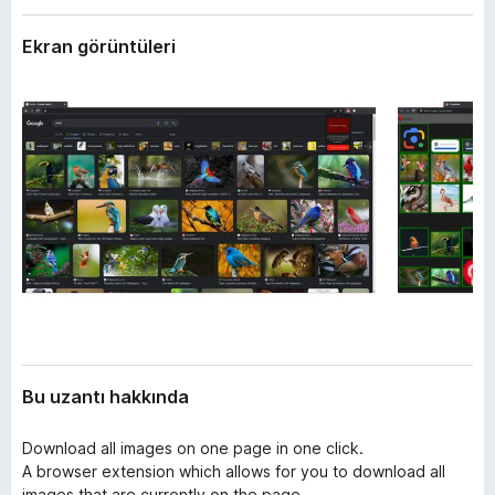
l
e
e
Ekran görüntüleri
n
r
t
i
i
l
e
r
i
Bu uzantı hakkında
Download all images on one page in one click.
A browser extension which allows for you to download all
images that are currently on the page.