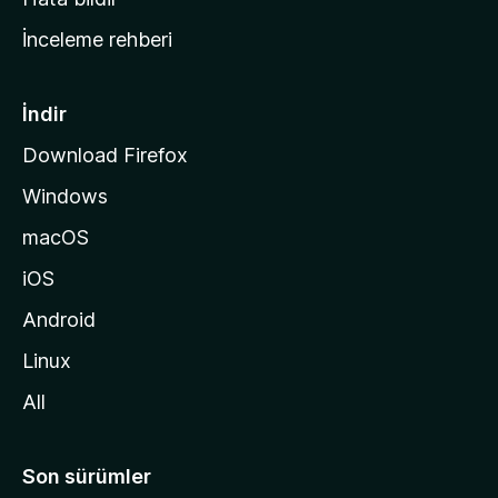
a
İnceleme rehberi
y
f
a
İndir
s
Download Firefox
ı
Windows
n
a
macOS
g
iOS
i
d
Android
i
Linux
n
All
Son sürümler