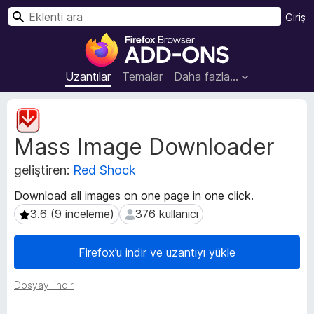
A
Giriş
r
F
a
i
r
Uzantılar
Temalar
Daha fazla…
e
f
U
o
z
Mass Image Downloader
a
x
n
B
geliştiren:
Red Shock
t
r
ı
o
Download all images on one page in one click.
m
w
3.6 (9 inceleme)
376 kullanıcı
3.6 (9 inceleme)
376 kullanıcı
e
s
t
e
a
Firefox’u indir ve uzantıyı yükle
v
r
e
E
Dosyayı indir
r
k
i
l