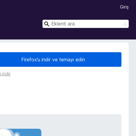
Giriş
A
A
r
r
a
a
Firefox’u indir ve temayı edin
 indir