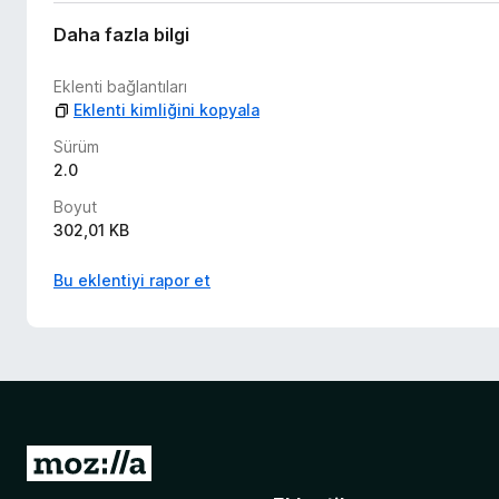
n
y
Daha fazla bilgi
o
k
Eklenti bağlantıları
Eklenti kimliğini kopyala
Sürüm
2.0
Boyut
302,01 KB
Bu eklentiyi rapor et
M
o