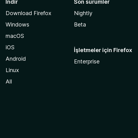
İndir
Son sürümler
Download Firefox
Nightly
Windows
Beta
macOS
iOS
İşletmeler için Firefox
Android
Enterprise
Linux
All