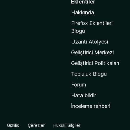
Eklentiler
z
Hakkında
i
l
Firefox Eklentileri
l
Blogu
a
Uzantı Atölyesi
'
n
Geliştirici Merkezi
ı
Geliştirici Politikaları
n
Topluluk Blogu
a
n
Forum
a
Hata bildir
s
İnceleme rehberi
a
y
f
Gizlilik
Çerezler
Hukuki Bilgiler