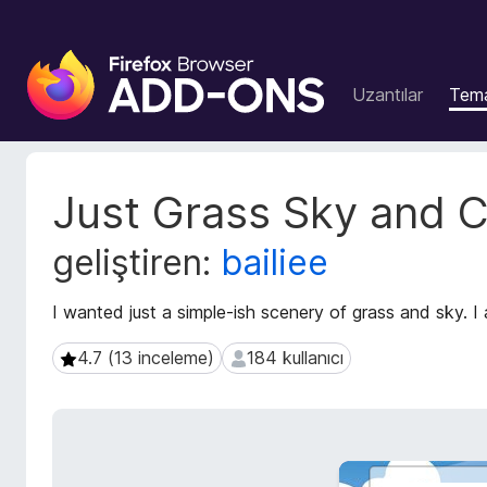
F
i
Uzantılar
Tema
r
e
f
o
U
Just Grass Sky and 
x
z
a
B
geliştiren:
bailiee
n
r
t
o
ı
I wanted just a simple-ish scenery of grass and sky. I
w
m
s
e
4.7 (13 inceleme)
184 kullanıcı
4.7 (13 inceleme)
184 kullanıcı
e
t
r
a
v
E
e
k
r
l