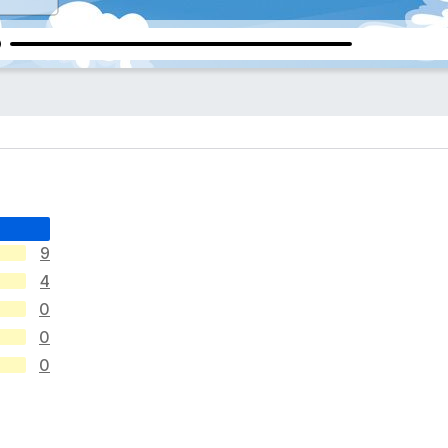
9
4
0
0
0