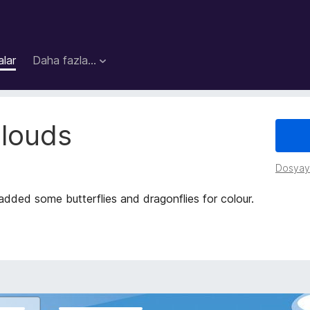
lar
Daha fazla…
Clouds
Dosyayı
 added some butterflies and dragonflies for colour.