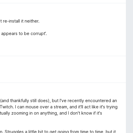
re-install it neither.
 appears to be corrupt'.
and thankfully still does), but I've recently encountered an
tch. I can mouse over a stream, and it'll act like it's trying
tually zooming in on anything, and I don't know if it's
Struggles a little bit to get going from time to time, but it