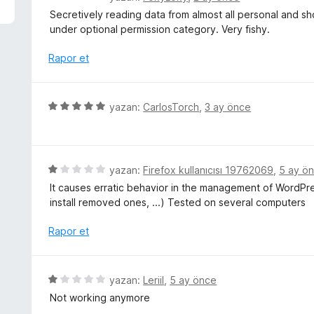
p
ü
Secretively reading data from almost all personal and sh
u
z
under optional permission category. Very fishy.
a
e
n
r
Rapor et
i
n
d
5
yazan:
CarlosTorch
,
3 ay önce
e
ü
n
z
1
e
p
r
5
yazan:
Firefox kullanıcısı 19762069
,
5 ay ö
u
i
ü
a
It causes erratic behavior in the management of WordPre
n
z
n
install removed ones, ...) Tested on several computers
d
e
e
r
Rapor et
n
i
5
n
p
d
5
yazan:
Leriil
,
5 ay önce
u
e
ü
a
Not working anymore
n
z
n