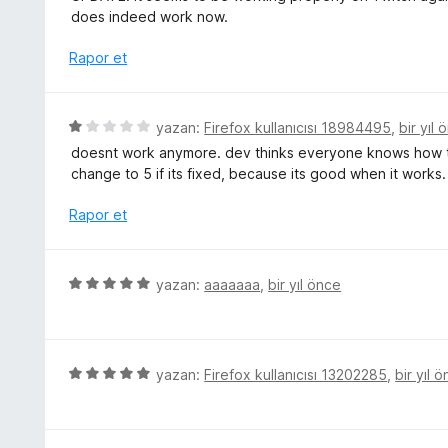
p
d
does indeed work now.
u
e
a
n
Rapor et
n
5
p
u
5
yazan:
Firefox kullanıcısı 18984495
,
bir yıl 
a
ü
doesnt work anymore. dev thinks everyone knows how to co
n
z
change to 5 if its fixed, because its good when it works. 
e
r
Rapor et
i
n
d
5
yazan:
aaaaaaa
,
bir yıl önce
e
ü
n
z
1
e
p
r
5
yazan:
Firefox kullanıcısı 13202285
,
bir yıl 
u
i
ü
a
n
z
n
d
e