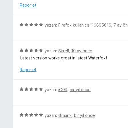
1
e
Rapor et
p
r
u
i
a
n
5
n
yazan:
Firefox kullanıcısı 16895616
,
7 ay ö
d
ü
e
z
n
e
1
r
5
yazan:
Skrell
,
10 ay önce
p
i
ü
u
Latest version works great in latest Waterfox!
n
z
a
d
e
Rapor et
n
e
r
n
i
5
n
5
yazan:
iG0R
,
bir yıl önce
p
d
ü
u
e
z
a
n
e
n
5
r
5
yazan:
dimarik
,
bir yıl önce
p
i
ü
u
n
z