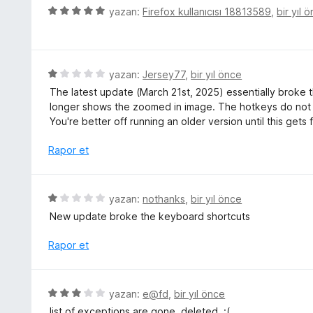
e
r
5
yazan:
Firefox kullanıcısı 18813589
,
bir yıl 
n
i
ü
5
n
z
p
d
e
u
e
r
5
yazan:
Jersey77
,
bir yıl önce
a
n
i
ü
n
The latest update (March 21st, 2025) essentially broke
5
n
z
longer shows the zoomed in image. The hotkeys do not w
p
d
e
You're better off running an older version until this gets 
u
e
r
a
n
i
Rapor et
n
5
n
p
d
u
e
5
yazan:
nothanks
,
bir yıl önce
a
n
ü
n
New update broke the keyboard shortcuts
1
z
p
e
Rapor et
u
r
a
i
n
n
5
yazan:
e@fd
,
bir yıl önce
d
ü
list of exceptions are gone, deleted. :(