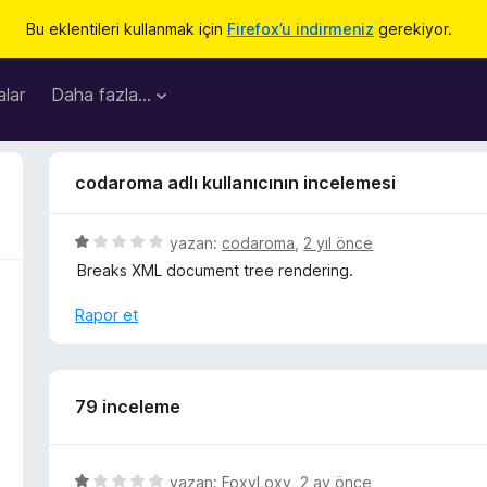
Bu eklentileri kullanmak için
Firefox’u indirmeniz
gerekiyor.
lar
Daha fazla…
codaroma adlı kullanıcının incelemesi
5
yazan:
codaroma
,
2 yıl önce
ü
Breaks XML document tree rendering.
z
e
Rapor et
r
i
n
d
79 inceleme
e
n
1
5
yazan:
FoxyLoxy
,
2 ay önce