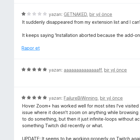
a
d
e
n
e
r
5
yazan:
GETNAKED
,
bir yıl önce
n
i
ü
It suddenly disappeared from my extension list and I can't 
5
n
z
p
d
e
It keeps saying 'Installation aborted because the add-on
u
e
r
a
n
i
Rapor et
n
5
n
p
d
u
e
5
yazan:
aaaaaaaaaaaaaaff
,
bir yıl önce
a
n
ü
n
1
z
p
e
u
r
5
yazan:
FailureBiWinning
,
bir yıl önce
a
i
ü
n
Hover Zoom+ has worked well for most sites I've visited (
n
z
issue where it doesn't zoom on anything while browsing Twi
d
e
to do something, but then it just infinite-loops without ac
e
r
something Twitch did recently or what.
n
i
5
n
UPDATE: It seems to be working properly on Twitch again. 