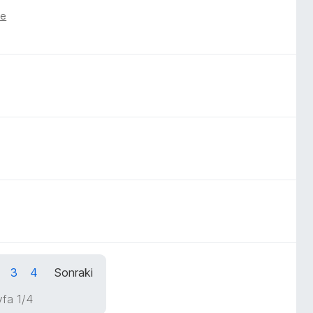
ce
3
4
Sonraki
fa 1/4