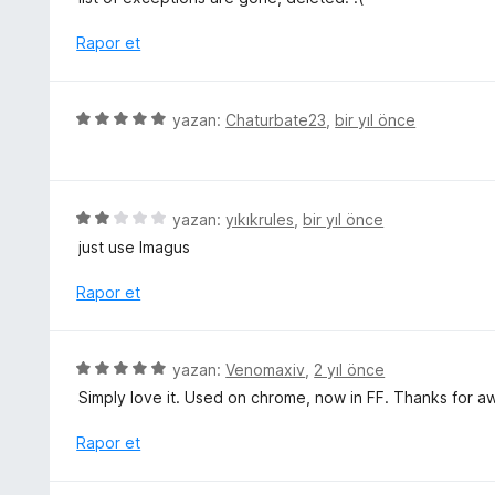
e
z
n
e
Rapor et
1
r
p
i
u
n
5
a
yazan:
Chaturbate23
,
bir yıl önce
d
ü
n
e
z
n
e
3
r
5
yazan:
yıkıkrules
,
bir yıl önce
p
i
ü
u
just use Imagus
n
z
a
d
e
Rapor et
n
e
r
n
i
5
n
5
yazan:
Venomaxiv
,
2 yıl önce
p
d
ü
u
Simply love it. Used on chrome, now in FF. Thanks for
e
z
a
n
e
Rapor et
n
2
r
p
i