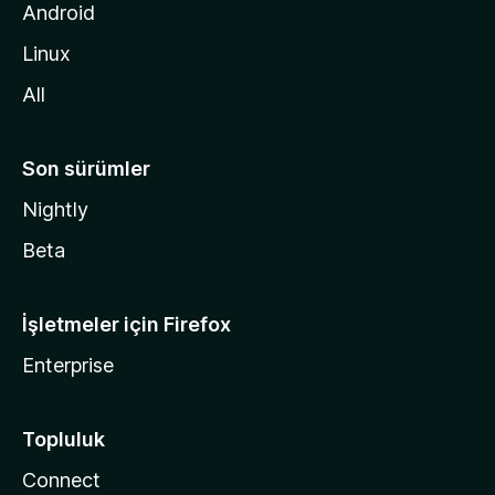
d
Android
i
Linux
n
All
Son sürümler
Nightly
Beta
İşletmeler için Firefox
Enterprise
Topluluk
Connect