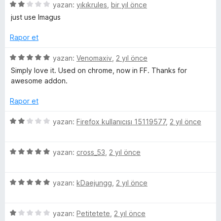
a
e
5
e
yazan:
yıkıkrules
,
bir yıl önce
n
n
ü
r
just use Imagus
3
z
i
p
e
n
Rapor et
u
r
d
a
i
e
5
yazan:
Venomaxiv
,
2 yıl önce
n
n
n
ü
Simply love it. Used on chrome, now in FF. Thanks for
d
5
z
awesome addon.
e
p
e
n
u
r
Rapor et
2
a
i
p
n
n
5
yazan:
Firefox kullanıcısı 15119577
,
2 yıl önce
u
d
ü
a
e
z
n
n
5
e
yazan:
cross_53
,
2 yıl önce
5
ü
r
p
z
i
u
5
e
yazan:
kDaejungg
,
2 yıl önce
n
a
ü
r
d
n
z
i
e
5
e
yazan:
Petitetete
,
2 yıl önce
n
n