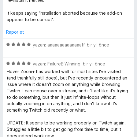
re-install it neither.
n
e
n
n
r
d
5
It keeps saying 'Installation aborted because the add-on
i
e
p
appears to be corrupt'.
n
n
u
d
5
a
Rapor et
e
p
n
n
u
5
yazan:
aaaaaaaaaaaaaaff
,
bir yıl önce
1
a
ü
p
n
z
u
5
e
yazan:
FailureBiWinning
,
bir yıl önce
a
ü
r
Hover Zoom+ has worked well for most sites I've visited
n
z
i
(and thankfully still does), but I've recently encountered an
e
n
issue where it doesn't zoom on anything while browsing
r
d
Twitch. I can mouse over a stream, and it'll act like it's trying
i
e
to do something, but then it just infinite-loops without
n
n
actually zooming in on anything, and I don't know if it's
d
5
something Twitch did recently or what.
e
p
n
u
UPDATE: It seems to be working properly on Twitch again.
5
a
Struggles a little bit to get going from time to time, but it
p
n
does indeed work now.