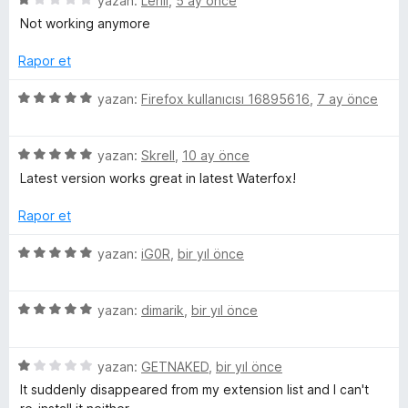
yazan:
Leriil
,
5 ay önce
e
p
ü
Not working anymore
m
n
u
z
1
a
e
Rapor et
e
p
n
r
u
i
5
yazan:
Firefox kullanıcısı 16895616
,
7 ay önce
a
n
l
ü
n
d
z
e
5
e
yazan:
Skrell
,
10 ay önce
e
n
ü
r
Latest version works great in latest Waterfox!
1
z
i
r
p
e
n
Rapor et
u
r
d
i
a
i
e
5
yazan:
iG0R
,
bir yıl önce
n
n
n
ü
d
5
z
e
p
5
e
yazan:
dimarik
,
bir yıl önce
n
u
ü
r
5
a
z
i
p
n
5
e
yazan:
GETNAKED
,
bir yıl önce
n
u
ü
r
d
It suddenly disappeared from my extension list and I can't
a
z
i
e