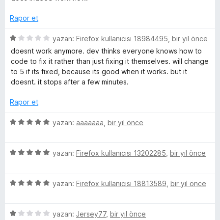
u
a
Rapor et
n
5
yazan:
Firefox kullanıcısı 18984495
,
bir yıl önce
ü
doesnt work anymore. dev thinks everyone knows how to
z
code to fix it rather than just fixing it themselves. will change
e
to 5 if its fixed, because its good when it works. but it
r
doesnt. it stops after a few minutes.
i
n
Rapor et
d
e
5
yazan:
aaaaaaa
,
bir yıl önce
n
ü
1
z
p
5
e
yazan:
Firefox kullanıcısı 13202285
,
bir yıl önce
u
ü
r
a
z
i
n
5
e
yazan:
Firefox kullanıcısı 18813589
,
bir yıl önce
n
ü
r
d
z
i
e
5
e
yazan:
Jersey77
,
bir yıl önce
n
n