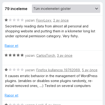
o
3
e
,
79 inceleme
n
o
8
t
p
5
yazan:
FoxyLoxy
,
2 ay önce
i
m
u
ü
Secretively reading data from almost all personal and
l
a
z
shopping website and putting them in a kilometer long list
n
e
+
e
under optional permission category. Very fishy.
r
r
i
i
i
Rapor et
n
d
5
yazan:
CarlosTorch
,
3 ay önce
n
e
ü
n
z
c
1
5
e
yazan:
Firefox kullanıcısı 19762069
,
5 ay önce
p
ü
r
It causes erratic behavior in the management of WordPress
e
u
z
i
plugins. (enables or disables some plugins randomly, re-
a
e
n
install removed ones, ...) Tested on several computers
n
r
l
d
i
e
Rapor et
n
n
e
d
5
5