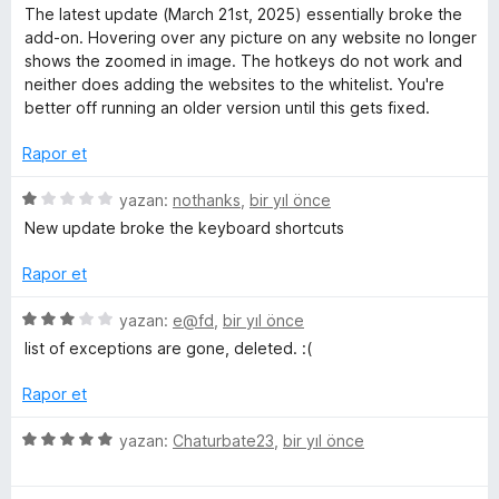
ü
r
d
5
The latest update (March 21st, 2025) essentially broke the
z
i
e
p
add-on. Hovering over any picture on any website no longer
e
n
n
u
shows the zoomed in image. The hotkeys do not work and
r
d
5
a
neither does adding the websites to the whitelist. You're
i
e
p
n
better off running an older version until this gets fixed.
n
n
u
d
5
a
Rapor et
e
p
n
n
u
5
yazan:
nothanks
,
bir yıl önce
1
a
ü
New update broke the keyboard shortcuts
p
n
z
u
e
Rapor et
a
r
n
i
5
yazan:
e@fd
,
bir yıl önce
n
ü
list of exceptions are gone, deleted. :(
d
z
e
e
Rapor et
n
r
1
i
5
yazan:
Chaturbate23
,
bir yıl önce
p
n
ü
u
d
z