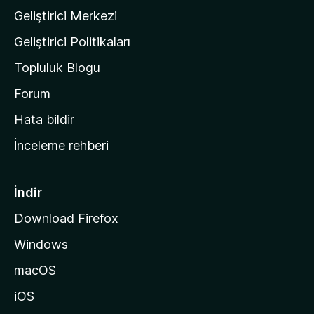
Geliştirici Merkezi
ı
n
Geliştirici Politikaları
a
Topluluk Blogu
n
a
Forum
s
Hata bildir
a
İnceleme rehberi
y
f
a
İndir
s
Download Firefox
ı
Windows
n
a
macOS
g
iOS
i