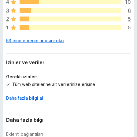
4
10
ü
z
3
6
h
2
5
i
1
5
ç
p
53 incelemenin hepsini oku
u
a
n
y
İzinler ve veriler
o
k
Gerekli izinler:
Tüm web sitelerine ait verilerinize erişme
Daha fazla bilgi al
Daha fazla bilgi
Eklenti bağlantıları