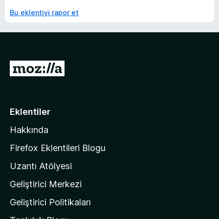
Bu eklentiyi rapor et
M
o
z
i
Eklentiler
l
Hakkında
l
a
Firefox Eklentileri Blogu
'
Uzantı Atölyesi
n
Geliştirici Merkezi
ı
n
Geliştirici Politikaları
a