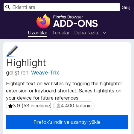
A
Giriş
r
F
a
i
r
Uzantılar
Temalar
Daha fazla…
e
f
U
o
z
Highlight
a
x
n
B
geliştiren:
Weave-Trix
t
r
ı
o
Highlight text on websites by toggling the highlighter
m
w
extension or keyboard shortcut. Saves highlights on
e
s
your device for future references.
t
e
a
3.9 (53 inceleme)
4.400 kullanıcı
3.9 (53 inceleme)
4.400 kullanıcı
v
r
e
E
Firefox’u indir ve uzantıyı yükle
r
k
i
l