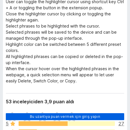
User can toggle the highlighter cursor using shortcut key Ctrl
+ A or toggling the button in the extension popup.
Close the highlighter cursor by clicking or toggling the
highlighter again.
Select phrases to be highlighted with the cursor.
Selected phrases will be saved to the device and can be
managed through the pop-up interface.
Highlight color can be switched between 5 different preset
colors.
All highlighted phrases can be copied or deleted in the pop-
up interface.
When the cursor hover over the highlighted phrases in the
webpage, a quick selection menu will appear to let user
easily Delete, Switch Color, or Copy.
53 inceleyiciden 3,9 puan aldı
H
Bu uzantıya puan vermek için giriş yapın
e
5
27
n