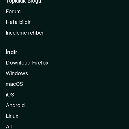
Topluluk Blogu
n
a
Forum
s
Hata bildir
a
İnceleme rehberi
y
f
a
İndir
s
Download Firefox
ı
Windows
n
a
macOS
g
iOS
i
d
Android
i
Linux
n
All