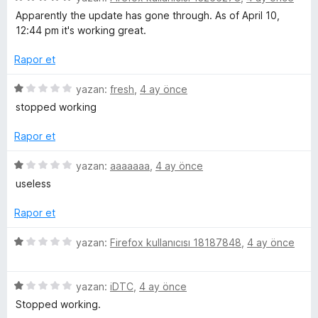
l
ü
r
d
Apparently the update has gone through. As of April 10,
z
i
e
12:44 pm it's working great.
e
n
n
e
r
d
5
Rapor et
i
e
p
m
n
n
u
5
yazan:
fresh
,
4 ay önce
d
1
a
ü
stopped working
e
e
p
n
z
n
u
e
Rapor et
5
l
a
r
p
n
i
5
yazan:
aaaaaaa
,
4 ay önce
u
n
ü
e
useless
a
d
z
n
e
e
Rapor et
r
n
r
1
i
5
yazan:
Firefox kullanıcısı 18187848
,
4 ay önce
i
p
n
ü
u
d
z
a
e
5
e
yazan:
iDTC
,
4 ay önce
n
n
ü
r
Stopped working.
1
z
i