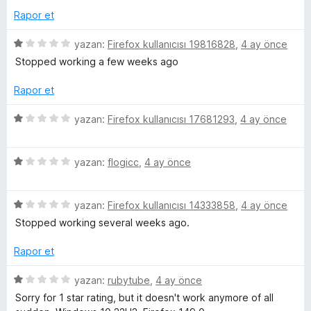
p
e
n
Rapor et
u
r
d
a
i
e
5
yazan:
Firefox kullanıcısı 19816828
,
4 ay önce
n
n
n
ü
Stopped working a few weeks ago
d
1
z
e
p
e
Rapor et
n
u
r
1
a
i
5
yazan:
Firefox kullanıcısı 17681293
,
4 ay önce
p
n
n
ü
u
d
z
a
e
5
e
yazan:
flogicc
,
4 ay önce
n
n
ü
r
1
z
i
p
5
e
yazan:
Firefox kullanıcısı 14333858
,
4 ay önce
n
u
ü
r
d
Stopped working several weeks ago.
a
z
i
e
n
e
n
n
Rapor et
r
d
1
i
e
p
5
yazan:
rubytube
,
4 ay önce
n
n
u
ü
Sorry for 1 star rating, but it doesn't work anymore of all
d
1
a
z