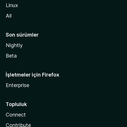
i
Linux
n
All
Son sürümler
Nightly
Beta
İşletmeler için Firefox
Enterprise
Topluluk
Connect
Contribute