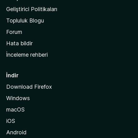
n
Geliştirici Politikaları
a
Topluluk Blogu
n
a
Forum
s
Hata bildir
a
İnceleme rehberi
y
f
a
İndir
s
Download Firefox
ı
Windows
n
a
macOS
g
iOS
i
d
Android