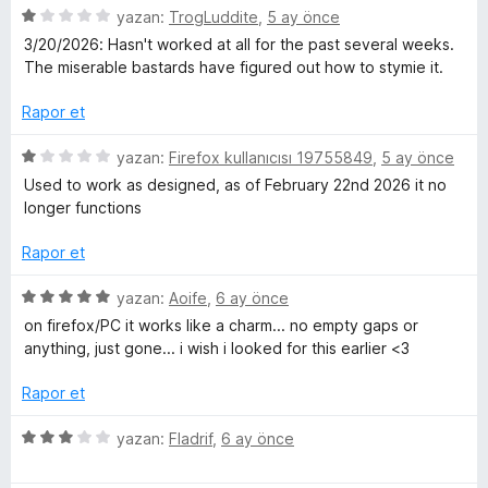
5
e
yazan:
TrogLuddite
,
5 ay önce
n
ü
r
d
3/20/2026: Hasn't worked at all for the past several weeks.
z
i
e
The miserable bastards have figured out how to stymie it.
e
n
n
r
d
5
Rapor et
i
e
p
n
n
u
5
yazan:
Firefox kullanıcısı 19755849
,
5 ay önce
d
5
a
ü
Used to work as designed, as of February 22nd 2026 it no
e
p
n
z
longer functions
n
u
e
1
a
r
Rapor et
p
n
i
u
n
5
yazan:
Aoife
,
6 ay önce
a
d
ü
on firefox/PC it works like a charm... no empty gaps or
n
e
z
anything, just gone... i wish i looked for this earlier <3
n
e
1
r
Rapor et
p
i
u
n
5
yazan:
Fladrif
,
6 ay önce
a
d
ü
n
e
z