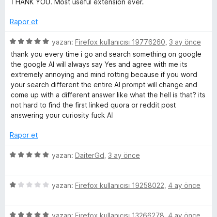
THANK YOU. Most useful extension ever.
d
1
a
z
v
e
p
n
e
Rapor et
n
u
r
i
5
a
i
5
yazan:
Firefox kullanıcısı 19776260
,
3 ay önce
p
n
n
ü
thank you every time i go and search something on google
u
d
e
z
the google AI will always say Yes and agree with me its
a
e
e
extremely annoying and mind rotting because if you word
n
n
r
w
your search different the entire AI prompt will change and
5
i
come up with a different answer like what the hell is that? its
p
n
not hard to find the first linked quora or reddit post
s
u
d
answering your curiosity fuck AI
a
e
i
n
n
Rapor et
5
p
n
5
yazan:
DaiterGd
,
3 ay önce
u
ü
a
z
c
n
5
e
yazan:
Firefox kullanıcısı 19258022
,
4 ay önce
ü
r
e
z
i
5
e
yazan:
Firefox kullanıcısı 13266278
,
4 ay önce
n