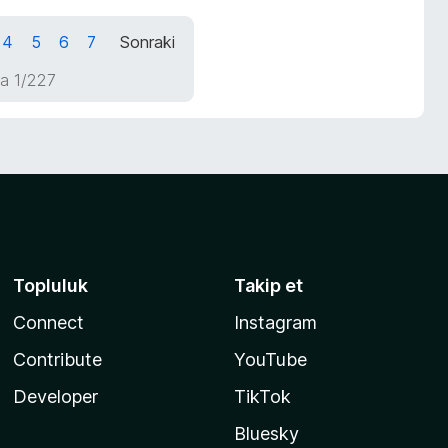
4
5
6
7
Sonraki
a 1/227
Topluluk
Takip et
Connect
Instagram
Contribute
YouTube
Developer
TikTok
Bluesky