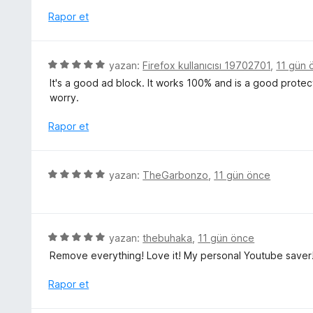
n
d
e
Rapor et
e
r
n
i
5
n
5
yazan:
Firefox kullanıcısı 19702701
,
11 gün 
p
d
ü
u
It's a good ad block. It works 100% and is a good protecti
e
z
a
worry.
n
e
n
5
r
Rapor et
p
i
u
n
a
d
5
n
yazan:
TheGarbonzo
,
11 gün önce
e
ü
n
z
5
e
p
r
5
yazan:
thebuhaka
,
11 gün önce
u
i
ü
a
Remove everything! Love it! My personal Youtube saver
n
z
n
d
e
Rapor et
e
r
n
i