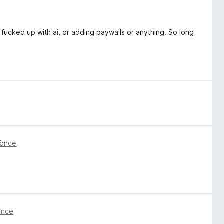
fucked up with ai, or adding paywalls or anything. So long
 önce
önce