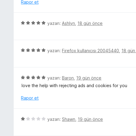
e
Rapor et
u
e
r
a
n
i
n
5
n
5
yazan:
Ashlyn
,
18 gün önce
p
d
ü
u
e
z
a
n
e
n
5
r
5
yazan:
Firefox kullanıcısı 20045440
,
18 gün
p
i
ü
u
n
z
a
d
e
n
e
r
5
yazan:
Baron
,
19 gün önce
n
i
ü
love the help with rejecting ads and cookies for you
5
n
z
p
d
e
Rapor et
u
e
r
a
n
i
n
5
n
5
yazan:
Shawn
,
19 gün önce
p
d
ü
u
e
z
a
n