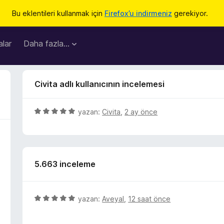
Bu eklentileri kullanmak için
Firefox’u indirmeniz
gerekiyor.
lar
Daha fazla…
Civita adlı kullanıcının incelemesi
5
yazan:
Civita
,
2 ay önce
ü
z
e
r
5.663 inceleme
i
n
d
e
5
yazan:
Aveyal
,
12 saat önce
n
ü
5
z