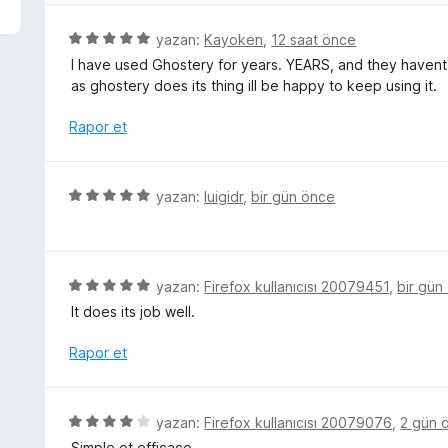
p
e
u
r
5
yazan:
Kayoken
,
12 saat önce
a
i
ü
I have used Ghostery for years. YEARS, and they havent 
n
n
z
as ghostery does its thing ill be happy to keep using it.
d
e
e
r
Rapor et
n
i
5
n
p
d
5
yazan:
luigidr
,
bir gün önce
u
e
ü
a
n
z
n
5
e
p
r
5
yazan:
Firefox kullanıcısı 20079451
,
bir gün
u
i
ü
a
It does its job well.
n
z
n
d
e
Rapor et
e
r
n
i
5
n
5
yazan:
Firefox kullanıcısı 20079076
,
2 gün 
p
d
ü
u
Simple et efficace