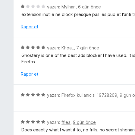
u
e
r
5
yazan:
Mylhan
,
6 gün önce
a
n
i
ü
n
extension inutile ne block presque pas les pub et l'anti t
5
n
z
p
d
e
Rapor et
u
e
r
a
n
i
n
5
n
5
yazan:
KhoaL
,
7 gün önce
p
d
ü
u
Ghostery is one of the best ads blocker I have used. It 
e
z
a
Firefox.
n
e
n
1
r
Rapor et
p
i
u
n
a
d
5
n
yazan:
Firefox kullanıcısı 19728269
,
9 gün 
e
ü
n
z
5
e
p
r
5
yazan:
fflea
,
9 gün önce
u
i
ü
a
Does exactly what I want it to, no frills, no secret shen
n
z