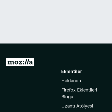
M
o
Eklentiler
z
Hakkında
i
l
Firefox Eklentileri
l
Blogu
a
Uzantı Atölyesi
'