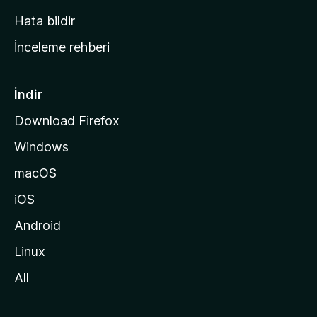
s
Hata bildir
a
İnceleme rehberi
y
f
a
İndir
s
Download Firefox
ı
Windows
n
a
macOS
g
iOS
i
d
Android
i
Linux
n
All