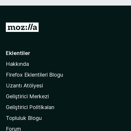
M
o
z
i
Eklentiler
l
Hakkında
l
a
Firefox Eklentileri Blogu
'
Uzantı Atölyesi
n
Geliştirici Merkezi
ı
n
Geliştirici Politikaları
a
Topluluk Blogu
n
a
Forum