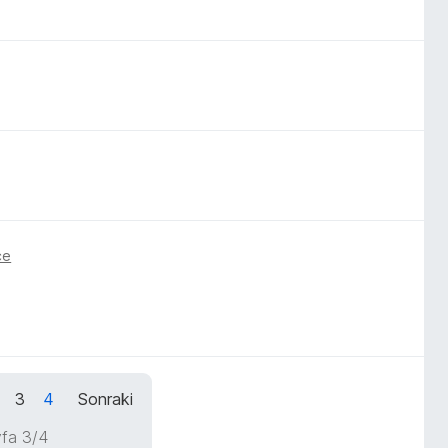
ce
3
4
Sonraki
fa 3/4