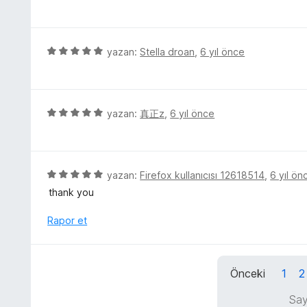
ü
n
5
n
z
p
d
e
u
e
r
5
yazan:
Stella droan
,
6 yıl önce
a
n
i
ü
n
5
n
z
p
d
e
u
e
r
5
yazan:
真正z
,
6 yıl önce
a
n
i
ü
n
4
n
z
p
d
e
u
e
r
5
yazan:
Firefox kullanıcısı 12618514
,
6 yıl ön
a
n
i
ü
n
thank you
5
n
z
p
d
e
Rapor et
u
e
r
a
n
i
n
5
n
p
Önceki
1
2
d
u
e
Say
a
n