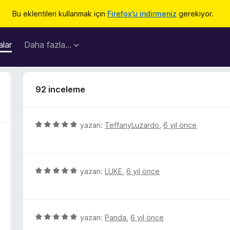
Bu eklentileri kullanmak için
Firefox’u indirmeniz
gerekiyor.
lar
Daha fazla…
92 inceleme
5
yazan:
TeffanyLuzardo
,
6 yıl önce
ü
z
e
r
5
yazan:
LUKE
,
6 yıl önce
i
ü
n
z
d
e
e
r
5
yazan:
Panda
,
6 yıl önce
n
i
ü