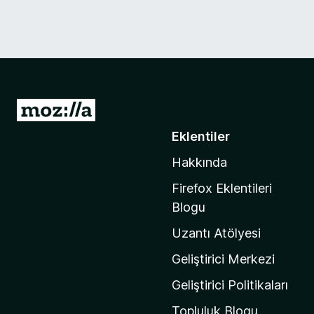
M
o
Eklentiler
z
Hakkında
i
l
Firefox Eklentileri
l
Blogu
a
Uzantı Atölyesi
'
n
Geliştirici Merkezi
ı
Geliştirici Politikaları
n
Topluluk Blogu