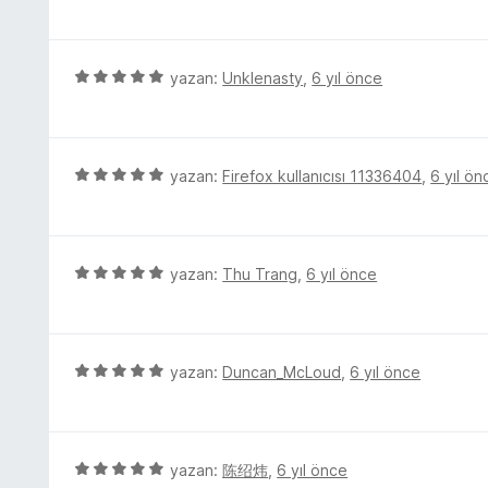
ü
u
e
z
a
n
e
n
5
r
5
yazan:
Unklenasty
,
6 yıl önce
p
i
ü
u
n
z
a
d
e
n
e
r
5
yazan:
Firefox kullanıcısı 11336404
,
6 yıl ön
n
i
ü
5
n
z
p
d
e
u
e
r
5
yazan:
Thu Trang
,
6 yıl önce
a
n
i
ü
n
5
n
z
p
d
e
u
e
r
5
yazan:
Duncan_McLoud
,
6 yıl önce
a
n
i
ü
n
5
n
z
p
d
e
u
e
r
5
yazan:
陈绍炜
,
6 yıl önce
a
n
i