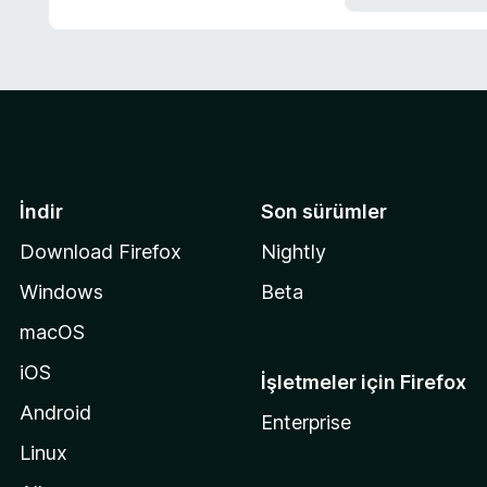
n
5
p
u
a
n
İndir
Son sürümler
Download Firefox
Nightly
Windows
Beta
macOS
iOS
İşletmeler için Firefox
Android
Enterprise
Linux