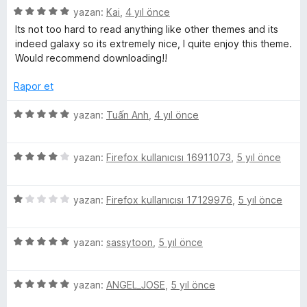
n
n
u
5
yazan:
Kai
,
4 yıl önce
d
5
a
ü
Its not too hard to read anything like other themes and its
e
p
n
z
indeed galaxy so its extremely nice, I quite enjoy this theme.
n
u
e
Would recommend downloading!!
5
a
r
p
n
i
Rapor et
u
n
a
d
5
yazan:
Tuấn Anh
,
4 yıl önce
n
e
ü
n
z
5
5
e
yazan:
Firefox kullanıcısı 16911073
,
5 yıl önce
p
ü
r
u
z
i
a
5
e
yazan:
Firefox kullanıcısı 17129976
,
5 yıl önce
n
n
ü
r
d
z
i
e
5
e
yazan:
sassytoon
,
5 yıl önce
n
n
ü
r
d
5
z
i
e
p
5
e
yazan:
ANGEL_JOSE
,
5 yıl önce
n
n
u
ü
r
d
4
a