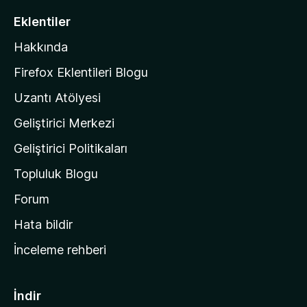
i
Eklentiler
l
Hakkında
l
a
Firefox Eklentileri Blogu
'
Uzantı Atölyesi
n
Geliştirici Merkezi
ı
n
Geliştirici Politikaları
a
Topluluk Blogu
n
a
Forum
s
Hata bildir
a
İnceleme rehberi
y
f
a
İndir