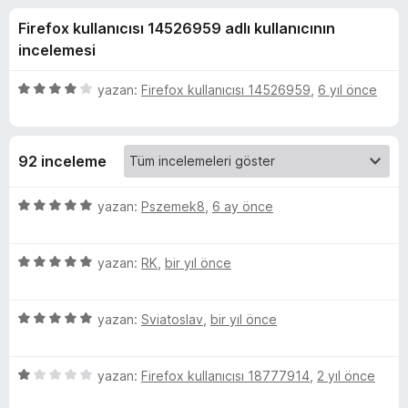
T
4
e
Firefox kullanıcısı 14526959 adlı kullanıcının
,
n
h
7
incelemesi
t
p
i
e
u
5
yazan:
Firefox kullanıcısı 14526959
,
6 yıl önce
l
a
ü
n
e
z
m
e
r
92 inceleme
r
i
e
i
n
5
yazan:
Pszemek8
,
6 ay önce
i
d
ü
e
z
n
n
5
e
yazan:
RK
,
bir yıl önce
4
ü
r
p
z
i
c
u
5
e
yazan:
Sviatoslav
,
bir yıl önce
n
a
ü
r
d
e
n
z
i
e
5
e
yazan:
Firefox kullanıcısı 18777914
,
2 yıl önce
n
n
l
ü
r
d
5