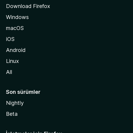
s
Download Firefox
ı
Windows
n
a
macOS
g
iOS
i
d
Android
i
Linux
n
All
Son sürümler
Nightly
Beta