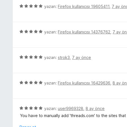
5
r
5
yazan:
Firefox kullanıcısı 19605411
,
7 ay ön
p
i
ü
u
n
z
a
d
e
n
e
r
5
yazan:
Firefox kullanıcısı 14376762
,
7 ay ö
n
i
ü
5
n
z
p
d
e
u
e
r
5
yazan:
strok3
,
7 ay önce
a
n
i
ü
n
5
n
z
p
d
e
u
e
r
5
yazan:
Firefox kullanıcısı 16429636
,
8 ay ö
a
n
i
ü
n
5
n
z
p
d
e
u
e
r
5
yazan:
user9969328
,
8 ay önce
a
n
i
ü
n
You have to manually add 'threads.com' to the sites that
5
n
z
p
d
e