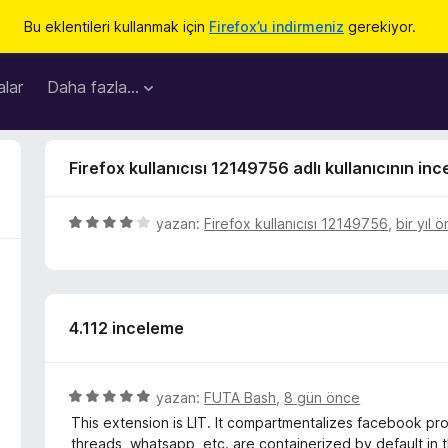
Bu eklentileri kullanmak için
Firefox’u indirmeniz
gerekiyor.
lar
Daha fazla…
Firefox kullanıcısı 12149756 adlı kullanıcının in
5
yazan:
Firefox kullanıcısı 12149756
,
bir yıl 
ü
z
e
r
4.112 inceleme
i
n
d
e
5
yazan:
FUTA Bash
,
8 gün önce
n
ü
This extension is LIT. It compartmentalizes facebook prope
4
z
threads, whatsapp, etc. are containerized by default in t