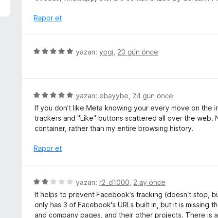
p
e
u
r
Rapor et
a
i
n
n
d
5
yazan:
yogi
,
20 gün önce
e
ü
n
z
5
e
p
r
5
yazan:
ebayybe
,
24 gün önce
u
i
ü
a
If you don't like Meta knowing your every move on the inte
n
z
n
trackers and "Like" buttons scattered all over the web. 
d
e
container, rather than my entire browsing history.
e
r
n
i
Rapor et
5
n
p
d
u
e
5
yazan:
r2_d1000
,
2 ay önce
a
n
ü
n
It helps to prevent Facebook's tracking (doesn't stop, but
5
z
only has 3 of Facebook's URLs built in, but it is missing 
p
e
and company pages, and their other projects. There is ac
u