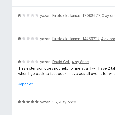
e
r
n
i
5
n
5
yazan:
Firefox kullanıcısı 17088677
,
3 ay ö
p
d
ü
u
e
z
a
n
e
n
5
r
5
yazan:
Firefox kullanıcısı 14269227
,
4 ay ön
p
i
ü
u
n
z
a
d
e
n
e
r
5
yazan:
David Gall
,
4 ay önce
n
i
ü
This extension does not help for me at all I will have 
1
n
z
when I go back to facebook I have ads all over it for wha
p
d
e
u
e
r
Rapor et
a
n
i
n
1
n
p
d
5
yazan:
SS
,
4 ay önce
u
e
ü
a
n
z
n