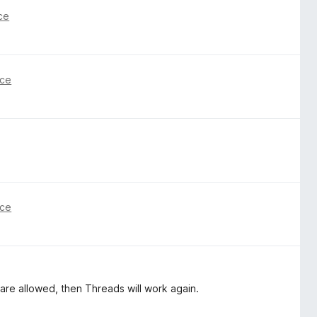
ce
nce
nce
 are allowed, then Threads will work again.