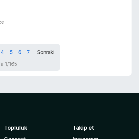
ce
4
5
6
7
Sonraki
a 1/165
Topluluk
Takip et