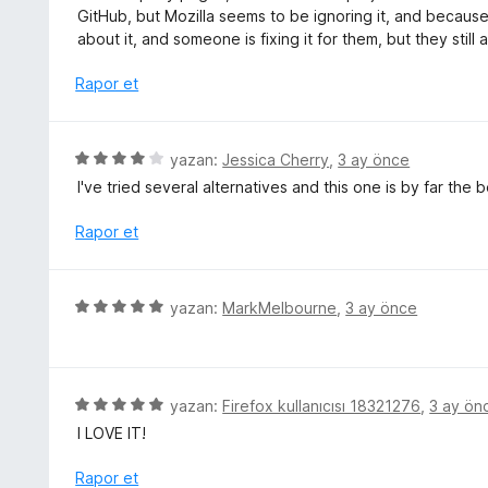
r
GitHub, but Mozilla seems to be ignoring it, and because 
a
i
about it, and someone is fixing it for them, but they still
n
n
d
Rapor et
e
n
2
5
yazan:
Jessica Cherry
,
3 ay önce
p
ü
I've tried several alternatives and this one is by far the
u
z
a
e
Rapor et
n
r
i
n
5
yazan:
MarkMelbourne
,
3 ay önce
d
ü
e
z
n
e
4
r
5
yazan:
Firefox kullanıcısı 18321276
,
3 ay ön
p
i
ü
u
I LOVE IT!
n
z
a
d
e
Rapor et
n