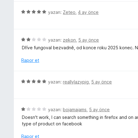
1
e
p
r
5
yazan:
Zeteo
,
4 ay önce
u
i
ü
a
n
z
n
d
e
e
r
5
yazan:
zekon
,
5 ay önce
n
i
ü
Dříve fungoval bezvadně, od konce roku 2025 konec. Ne
5
n
z
p
d
e
Rapor et
u
e
r
a
n
i
n
5
n
5
yazan:
reallylazypig
,
5 ay önce
p
d
ü
u
e
z
a
n
e
n
2
r
5
yazan:
bojamajams
,
5 ay önce
p
i
ü
u
Doesn't work, I can search something in firefox and on an
n
z
a
type of product on facebook
d
e
n
e
r
Rapor et