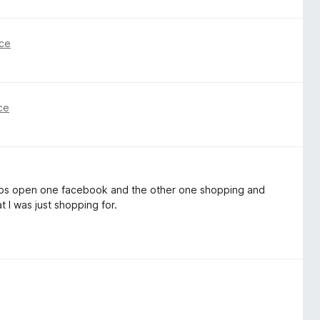
nce
ce
2 tabs open one facebook and the other one shopping and
t I was just shopping for.