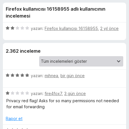
c
4
e
Firefox kullanıcısı 16158955 adlı kullanıcının
,
n
k
3
incelemesi
t
p
i
G
u
5
yazan:
Firefox kullanıcısı 16158955
,
2 yıl önce
l
a
ü
n
e
z
o
e
r
2.362 inceleme
r
i
S
i
n
e
d
5
yazan:
mihnea
,
bir gün önce
e
ü
a
n
z
2
5
e
yazan:
fire4fox7
,
3 gün önce
p
r
ü
r
u
Privacy red flag! Asks for so many permissions not needed
z
i
a
for email forwarding
c
e
n
n
r
d
Rapor et
i
e
h