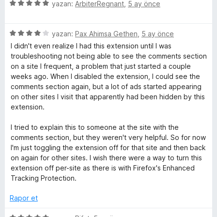
e
p
n
5
e
yazan:
ArbiterRegnant
,
5 ay önce
n
u
ü
r
5
a
z
i
p
n
5
e
yazan:
Pax Ahimsa Gethen
,
5 ay önce
n
u
ü
r
d
I didn't even realize I had this extension until I was
a
z
i
e
troubleshooting not being able to see the comments section
n
e
n
n
on a site I frequent, a problem that just started a couple
r
d
5
weeks ago. When I disabled the extension, I could see the
i
e
p
comments section again, but a lot of ads started appearing
n
n
u
on other sites I visit that apparently had been hidden by this
d
5
a
extension.
e
p
n
n
u
I tried to explain this to someone at the site with the
4
a
comments section, but they weren't very helpful. So for now
p
n
I'm just toggling the extension off for that site and then back
u
on again for other sites. I wish there were a way to turn this
a
extension off per-site as there is with Firefox's Enhanced
n
Tracking Protection.
Rapor et