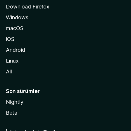
s
Download Firefox
ı
Windows
n
a
macOS
g
iOS
i
d
Android
i
Linux
n
All
Son sürümler
Nightly
Beta