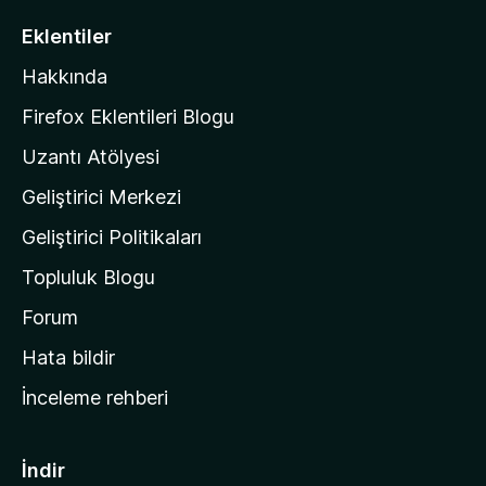
i
Eklentiler
l
Hakkında
l
a
Firefox Eklentileri Blogu
'
Uzantı Atölyesi
n
Geliştirici Merkezi
ı
n
Geliştirici Politikaları
a
Topluluk Blogu
n
a
Forum
s
Hata bildir
a
İnceleme rehberi
y
f
a
İndir