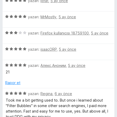
5
yazan:
Rifat
,
5 ay önce
ü
z
5
e
yazan:
MrMostly
,
5 ay önce
ü
r
z
i
5
e
yazan:
Firefox kullanıcısı 18759100
,
5 ay önce
n
ü
r
d
z
i
e
5
e
yazan:
isaacORP
,
5 ay önce
n
n
ü
r
d
5
z
i
e
p
5
e
yazan:
Алекс,Аноним
,
5 ay önce
n
n
u
ü
r
d
5
a
21
z
i
e
p
n
e
n
n
u
Rapor et
r
d
3
a
i
e
p
n
5
yazan:
Regina
,
6 ay önce
n
n
u
ü
Took me a bit getting used to. But once i learned about
d
5
a
z
"Filter Bubbles" in some other search engines, I paid more
e
p
n
e
attention. Fast and easy for me to use, yes. But above all, I
n
u
r
trust DDG with my privacy.