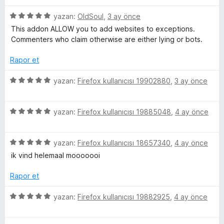
n
n
d
5
r
5
yazan:
OldSoul
,
3 ay önce
e
p
ü
This addon ALLOW you to add websites to exceptions.
n
u
z
i
Commenters who claim otherwise are either lying or bots.
1
a
e
p
n
r
Rapor et
u
i
a
n
5
yazan:
Firefox kullanıcısı 19902880
,
3 ay önce
n
d
ü
e
z
n
5
e
yazan:
Firefox kullanıcısı 19885048
,
4 ay önce
5
ü
r
p
z
i
u
5
e
yazan:
Firefox kullanıcısı 18657340
,
4 ay önce
n
a
ü
r
d
ik vind helemaal mooooooi
n
z
i
e
e
n
n
Rapor et
r
d
5
i
e
p
5
yazan:
Firefox kullanıcısı 19882925
,
4 ay önce
n
n
u
ü
d
5
a
z