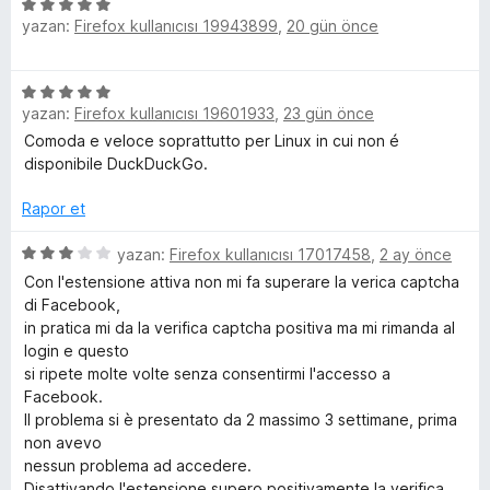
n
n
5
d
5
yazan:
Firefox kullanıcısı 19943899
,
20 gün önce
ü
&
e
p
z
n
u
e
T
5
1
a
r
yazan:
Firefox kullanıcısı 19601933
,
23 gün önce
ü
p
n
i
r
z
u
Comoda e veloce soprattutto per Linux in cui non é
n
e
a
disponibile DuckDuckGo.
d
r
n
e
a
i
Rapor et
n
n
5
c
d
5
yazan:
Firefox kullanıcısı 17017458
,
2 ay önce
p
e
ü
u
Con l'estensione attiva non mi fa superare la verica captcha
k
n
z
a
di Facebook,
5
e
n
in pratica mi da la verifica captcha positiva ma mi rimanda al
p
r
e
login e questo
u
i
si ripete molte volte senza consentirmi l'accesso a
a
n
Facebook.
r
n
d
Il problema si è presentato da 2 massimo 3 settimane, prima
e
non avevo
P
n
nessun problema ad accedere.
3
Disattivando l'estensione supero positivamente la verifica