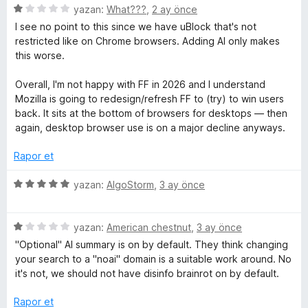
i
5
5
e
yazan:
What???
,
2 ay önce
p
ü
r
I see no point to this since we have uBlock that's not
n
u
z
i
restricted like on Chrome browsers. Adding AI only makes
a
e
n
this worse.
c
n
r
d
i
e
Overall, I'm not happy with FF in 2026 and I understand
n
n
e
Mozilla is going to redesign/refresh FF to (try) to win users
d
5
back. It sits at the bottom of browsers for desktops — then
e
p
again, desktop browser use is on a major decline anyways.
l
n
u
1
a
Rapor et
e
p
n
u
5
yazan:
AlgoStorm
,
3 ay önce
a
m
ü
n
z
5
e
yazan:
American chestnut
,
3 ay önce
e
ü
r
"Optional" AI summary is on by default. They think changing
z
i
your search to a "noai" domain is a suitable work around. No
l
e
n
it's not, we should not have disinfo brainrot on by default.
r
d
e
i
e
Rapor et