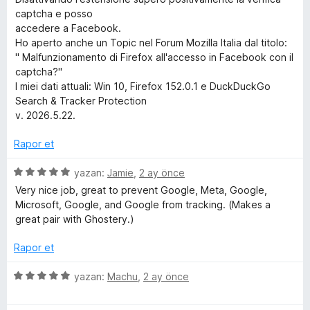
r
p
captcha e posso
u
accedere a Facebook.
a
Ho aperto anche un Topic nel Forum Mozilla Italia dal titolo:
o
n
" Malfunzionamento di Firefox all'accesso in Facebook con il
captcha?"
t
I miei dati attuali: Win 10, Firefox 152.0.1 e DuckDuckGo
Search & Tracker Protection
e
v. 2026.5.22.
c
Rapor et
5
yazan:
Jamie
,
2 ay önce
t
ü
Very nice job, great to prevent Google, Meta, Google,
z
Microsoft, Google, and Google from tracking. (Makes a
i
e
great pair with Ghostery.)
r
o
i
Rapor et
n
d
n
5
yazan:
Machu
,
2 ay önce
e
ü
n
z