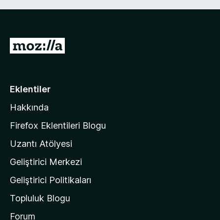
M
o
z
i
Eklentiler
l
Hakkında
l
a
Firefox Eklentileri Blogu
'
Uzantı Atölyesi
n
Geliştirici Merkezi
ı
n
Geliştirici Politikaları
a
Topluluk Blogu
n
a
Forum