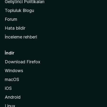
Geliştirici Politikaları
a
Topluluk Blogu
n
a
Forum
s
Hata bildir
a
İnceleme rehberi
y
f
a
İndir
s
Download Firefox
ı
Windows
n
a
macOS
g
iOS
i
d
Android
i
Linux