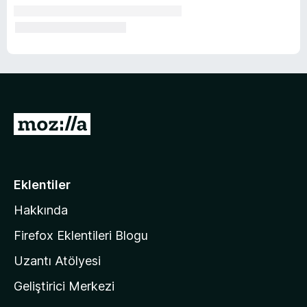
M
o
z
i
Eklentiler
l
Hakkında
l
a
Firefox Eklentileri Blogu
'
Uzantı Atölyesi
n
Geliştirici Merkezi
ı
n