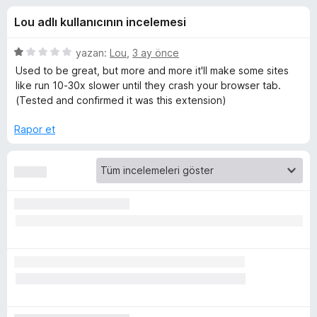
a
4
e
Lou adlı kullanıcının incelemesi
,
n
d
5
t
p
5
yazan:
Lou
,
3 ay önce
i
e
u
ü
Used to be great, but more and more it'll make some sites
l
a
z
like run 10-30x slower until they crash your browser tab.
n
e
e
(Tested and confirmed it was this extension)
r
r
r
i
Rapor et
i
i
n
d
n
e
n
1
c
p
u
e
a
n
l
e