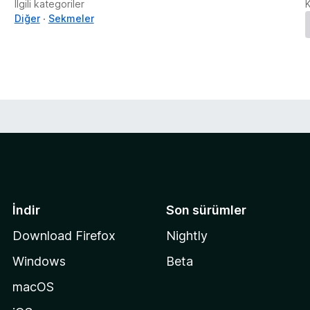
İlgili kategoriler
Diğer
Sekmeler
İndir
Son sürümler
Download Firefox
Nightly
Windows
Beta
macOS