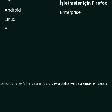
iOS
İşletmeler için Firefox
Android
Enterprise
Linux
All
ution Share-Alike Lisansı v3.0
veya daha yeni sürümüyle lisanslanmı