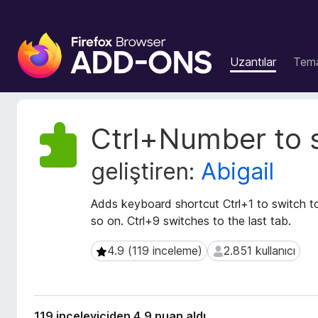
F
i
Uzantılar
Tema
r
e
f
o
U
Ctrl+Number to 
x
z
a
B
geliştiren:
Abigail
n
r
t
o
ı
Adds keyboard shortcut Ctrl+1 to switch to 
w
m
so on. Ctrl+9 switches to the last tab.
s
e
e
t
4.9 (119 inceleme)
2.851 kullanıcı
4.9 (119 inceleme)
2.851 kullanıcı
r
a
v
E
e
k
r
l
119 inceleyiciden 4,9 puan aldı