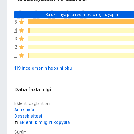
i
e
l
n
H
e
Bu uzantıya puan vermek için giriş yapın
t
e
r
5
n
i
i
4
ü
l
z
3
e
h
2
r
i
i
1
ç
p
119 incelemenin hepsini oku
u
a
n
y
Daha fazla bilgi
o
k
Eklenti bağlantıları
Ana sayfa
Destek sitesi
Eklenti kimliğini kopyala
Sürüm