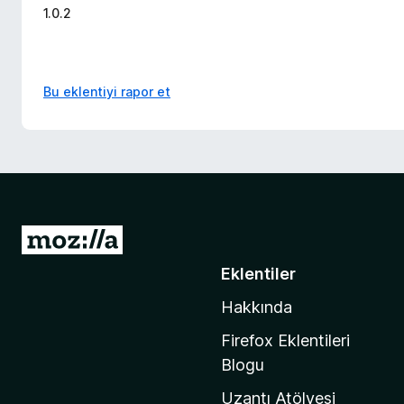
1.0.2
Bu eklentiyi rapor et
M
o
Eklentiler
z
Hakkında
i
l
Firefox Eklentileri
l
Blogu
a
Uzantı Atölyesi