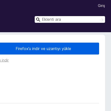
Giriş
A
A
r
r
a
a
Firefox’u indir ve uzantıyı yükle
 indir