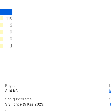
116
2
0
0
1
Boyut
L
8,14 KB
Son güncelleme
3 yıl önce (9 Kas 2023)