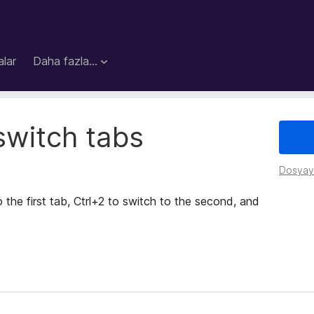
lar
Daha fazla…
switch tabs
Dosyayı
the first tab, Ctrl+2 to switch to the second, and