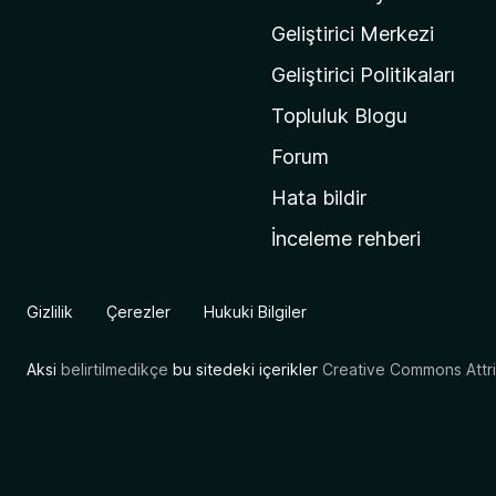
'
n
Geliştirici Merkezi
ı
Geliştirici Politikaları
n
Topluluk Blogu
a
n
Forum
a
Hata bildir
s
İnceleme rehberi
a
y
f
Gizlilik
Çerezler
Hukuki Bilgiler
a
s
Aksi
belirtilmedikçe
bu sitedeki içerikler
Creative Commons Attrib
ı
n
a
g