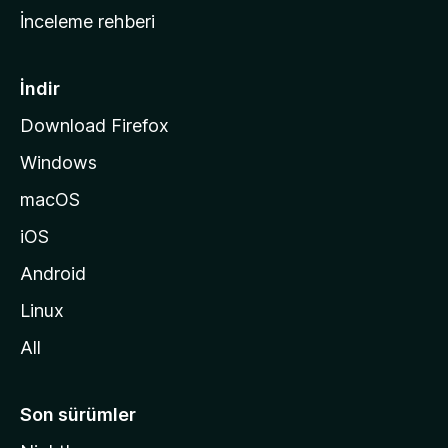
a
İnceleme rehberi
y
f
a
İndir
s
Download Firefox
ı
Windows
n
a
macOS
g
iOS
i
d
Android
i
Linux
n
All
Son sürümler