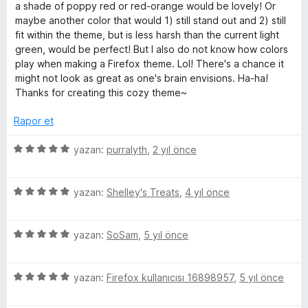
n
n
u
a shade of poppy red or red-orange would be lovely! Or
d
5
a
maybe another color that would 1) still stand out and 2) still
i
e
p
n
fit within the theme, but is less harsh than the current light
n
u
green, would be perfect! But I also do not know how colors
n
5
a
play when making a Firefox theme. Lol! There's a chance it
p
n
might not look as great as one's brain envisions. Ha-ha!
c
u
Thanks for creating this cozy theme~
a
n
e
Rapor et
5
yazan:
purralyth
,
2 yıl önce
l
ü
z
e
5
e
yazan:
Shelley's Treats
,
4 yıl önce
ü
r
m
z
i
5
e
yazan:
SoSam
,
5 yıl önce
n
ü
r
d
e
z
i
e
5
e
yazan:
Firefox kullanıcısı 16898957
,
5 yıl önce
n
n
l
ü
r
d
5
z
i
e
p