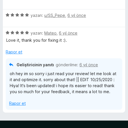
ü
r
d
p
n
z
i
e
u
5
e
yazan:
u/SS_Pepe
,
6 yıl önce
n
n
a
ü
r
d
5
n
z
i
e
p
5
e
yazan:
Mateo
,
6 yıl önce
n
n
u
ü
r
d
5
a
Love it, thank you for fixing it :).
z
i
e
p
n
e
n
n
u
Rapor et
r
d
4
a
i
e
p
n
Geliştiricinin yanıtı
gönderilme:
6 yıl önce
n
n
u
oh hey im so sorry i just read your review! let me look at
d
5
a
it and optimize it. sorry about that! || EDIT 10/25/2020 :
e
p
n
Hiya! It's been updated! i hope its easier to read! thank
n
u
you so much for your feedback, it means a lot to me.
5
a
p
n
Rapor et
u
a
n