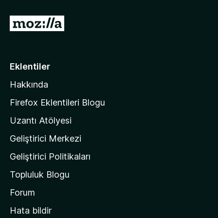
M
o
z
i
Eklentiler
l
Hakkında
l
a
Firefox Eklentileri Blogu
'
Uzantı Atölyesi
n
Geliştirici Merkezi
ı
n
Geliştirici Politikaları
a
Topluluk Blogu
n
a
Forum
s
Hata bildir