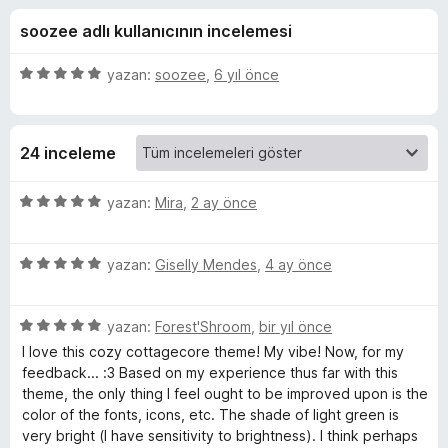
e
4
e
soozee adlı kullanıcının incelemesi
,
n
c
8
t
p
5
yazan:
soozee
,
6 yıl önce
i
o
u
ü
l
a
z
n
e
e
r
24 inceleme
r
r
i
i
e
n
5
yazan:
Mira
,
2 ay önce
d
ü
v
e
z
n
5
e
yazan:
Giselly Mendes
,
4 ay önce
5
ü
r
i
p
z
i
u
5
e
yazan:
Forest'Shroom
,
bir yıl önce
n
b
a
ü
r
d
I love this cozy cottagecore theme! My vibe! Now, for my
n
z
i
e
feedback... :3 Based on my experience thus far with this
e
e
n
n
theme, the only thing I feel ought to be improved upon is the
r
d
5
color of the fonts, icons, etc. The shade of light green is
s
i
e
p
very bright (I have sensitivity to brightness). I think perhaps