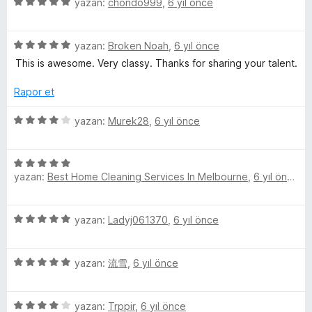
5
e
yazan:
chondo999
,
6 yıl önce
n
n
u
ü
r
d
5
a
z
i
e
p
n
5
e
yazan:
Broken Noah
,
6 yıl önce
n
n
u
ü
r
d
5
a
This is awesome. Very classy. Thanks for sharing your talent.
z
i
e
p
n
e
n
n
u
Rapor et
r
d
5
a
i
e
p
n
5
yazan:
Murek28
,
6 yıl önce
n
n
u
ü
d
5
a
z
e
p
n
5
e
n
yazan:
Best Home Cleaning Services In Melbourne
,
6 yıl önce
u
ü
r
5
a
z
i
p
n
e
n
5
yazan:
Ladyj061370
,
6 yıl önce
u
r
d
ü
a
i
e
z
n
n
n
5
e
yazan:
流雪
,
6 yıl önce
d
4
ü
r
e
p
z
i
n
u
5
e
yazan:
Trppir
,
6 yıl önce
n
5
a