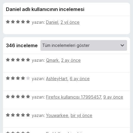
n
4
e
Daniel adlı kullanıcının incelemesi
,
n
r
7
t
p
5
yazan:
Daniel
,
2 yıl önce
i
i
u
ü
l
a
z
n
e
e
s
346 inceleme
r
r
i
i
e
n
5
yazan:
Qmark
,
2 ay önce
d
ü
b
e
z
n
5
e
yazan:
AshleyHart
,
6 ay önce
5
ü
r
y
p
z
i
u
5
e
yazan:
Firefox kullanıcısı 17995457
,
9 ay önce
n
M
a
ü
r
d
n
z
i
e
a
5
e
yazan:
Youwarkee
,
bir yıl önce
n
n
ü
r
d
5
z
D
i
e
p