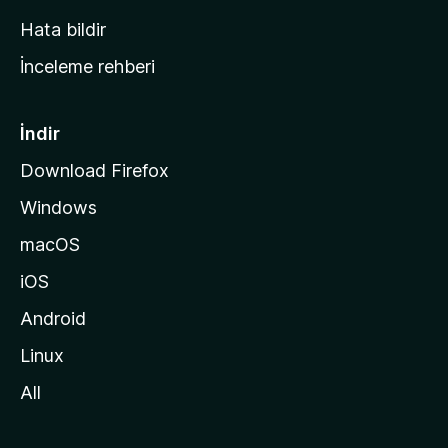
s
Hata bildir
a
İnceleme rehberi
y
f
a
İndir
s
Download Firefox
ı
Windows
n
a
macOS
g
iOS
i
d
Android
i
Linux
n
All