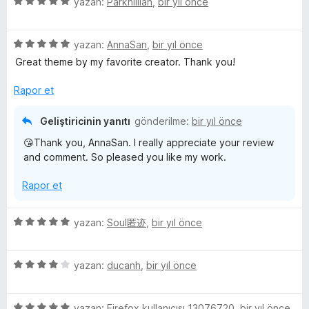
5
e
yazan:
Parkhillian
,
bir yıl önce
n
n
u
ü
r
d
4
a
o
z
i
e
p
n
5
e
yazan:
AnnaSan
,
bir yıl önce
n
n
u
n
ü
r
d
5
a
Great theme by my favorite creator. Thank you!
z
i
e
p
n
n
e
n
n
u
Rapor et
r
d
5
a
i
e
p
n
a
Geliştiricinin yanıtı
gönderilme:
bir yıl önce
n
n
u
😘Thank you, AnnaSan. I really appreciate your review
d
5
a
i
and comment. So pleased you like my work.
e
p
n
n
u
Rapor et
n
5
a
p
n
u
c
5
yazan:
Soul匿迹
,
bir yıl önce
a
ü
n
z
e
5
e
yazan:
ducanh
,
bir yıl önce
ü
r
l
z
i
5
e
yazan:
Firefox kullanıcısı 13076720
,
bir yıl önce
n