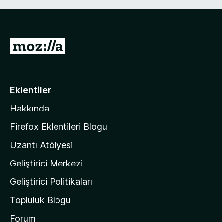
e
p
n
n
u
5
a
p
n
M
u
o
a
n
z
i
Eklentiler
l
Hakkında
l
a
Firefox Eklentileri Blogu
'
Uzantı Atölyesi
n
Geliştirici Merkezi
ı
n
Geliştirici Politikaları
a
Topluluk Blogu
n
a
Forum