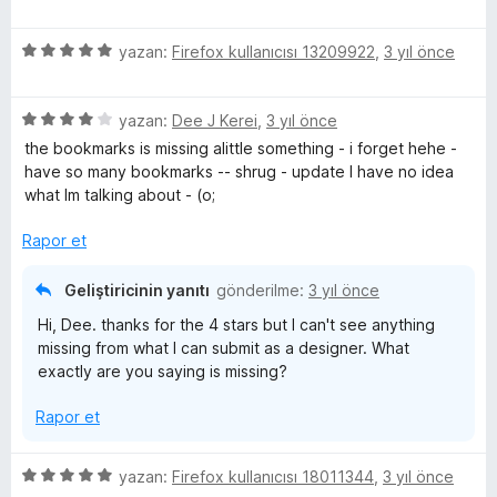
ü
r
d
5
a
z
i
e
p
n
5
e
yazan:
Firefox kullanıcısı 13209922
,
3 yıl önce
n
n
u
ü
r
d
5
a
z
i
e
p
n
5
e
yazan:
Dee J Kerei
,
3 yıl önce
n
n
u
ü
r
d
5
a
the bookmarks is missing alittle something - i forget hehe -
z
i
e
p
n
have so many bookmarks -- shrug - update I have no idea
e
n
n
u
what Im talking about - (o;
r
d
5
a
i
e
p
n
Rapor et
n
n
u
d
5
a
Geliştiricinin yanıtı
gönderilme:
3 yıl önce
e
p
n
Hi, Dee. thanks for the 4 stars but I can't see anything
n
u
missing from what I can submit as a designer. What
4
a
exactly are you saying is missing?
p
n
u
Rapor et
a
n
5
yazan:
Firefox kullanıcısı 18011344
,
3 yıl önce