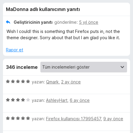
n
4
e
MaDonna adlı kullanıcının yanıtı
,
n
r
7
t
p
Geliştiricinin yanıtı
gönderilme:
5 yıl önce
i
i
u
Wish I could! this is something that Firefox puts in, not the
l
a
theme designer. Sorry about that but I am glad you like it.
n
e
s
r
Rapor et
i
e
346 inceleme
b
5
yazan:
Qmark
,
2 ay önce
y
ü
z
M
5
e
yazan:
AshleyHart
,
6 ay önce
ü
r
z
i
a
5
e
yazan:
Firefox kullanıcısı 17995457
,
9 ay önce
n
ü
r
d
D
z
i
e