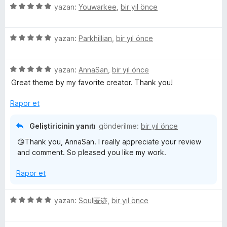
5
e
yazan:
Youwarkee
,
bir yıl önce
n
n
o
ü
r
d
5
z
i
e
p
5
e
yazan:
Parkhillian
,
bir yıl önce
n
n
n
u
ü
r
d
4
a
z
i
e
p
n
n
5
e
yazan:
AnnaSan
,
bir yıl önce
n
n
u
ü
r
d
5
a
Great theme by my favorite creator. Thank you!
a
z
i
e
p
n
e
n
n
u
Rapor et
r
d
i
5
a
i
e
p
n
Geliştiricinin yanıtı
gönderilme:
bir yıl önce
n
n
u
n
😘Thank you, AnnaSan. I really appreciate your review
d
5
a
and comment. So pleased you like my work.
e
p
n
c
n
u
Rapor et
5
a
e
p
n
u
5
yazan:
Soul匿迹
,
bir yıl önce
a
l
ü
n
z