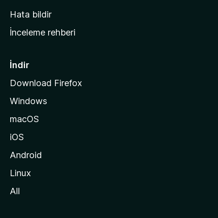
s
Hata bildir
a
İnceleme rehberi
y
f
a
İndir
s
Download Firefox
ı
Windows
n
a
macOS
g
iOS
i
d
Android
i
Linux
n
All