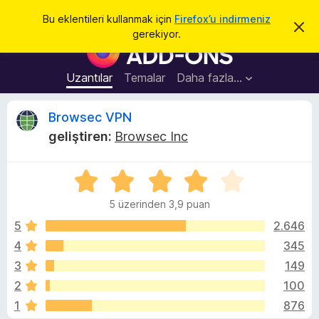
A
Giriş
Bu eklentileri kullanmak için
Firefox’u indirmeniz
B
r
gerekiyor.
u
F
a
b
i
i
l
r
Uzantılar
Temalar
Daha fazla…
d
e
i
r
f
B
Browsec VPN
i
o
m
geliştiren:
Browsec Inc
i
x
r
k
B
a
p
5
r
o
a
ü
o
t
5 üzerinden 3,9 puan
z
w
w
e
5
2.646
s
r
4
345
e
s
i
r
3
149
n
E
d
e
2
100
e
k
1
876
n
l