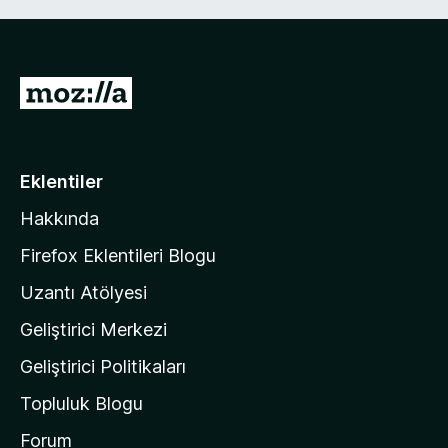
M
o
z
i
Eklentiler
l
Hakkında
l
a
Firefox Eklentileri Blogu
'
Uzantı Atölyesi
n
Geliştirici Merkezi
ı
n
Geliştirici Politikaları
a
Topluluk Blogu
n
a
Forum