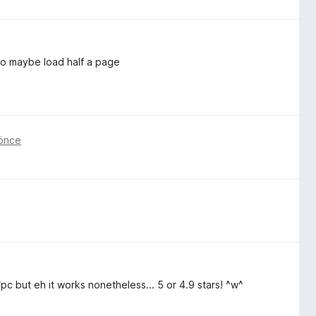
 to maybe load half a page
 önce
c but eh it works nonetheless... 5 or 4.9 stars! ^w^