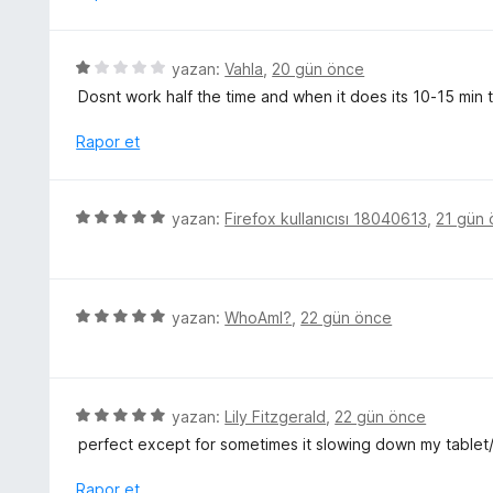
d
n
e
n
5
yazan:
Vahla
,
20 gün önce
5
ü
Dosnt work half the time and when it does its 10-15 min
p
z
u
e
Rapor et
a
r
n
i
n
5
yazan:
Firefox kullanıcısı 18040613
,
21 gün
d
ü
e
z
n
e
1
r
5
yazan:
WhoAmI?
,
22 gün önce
p
i
ü
u
n
z
a
d
e
n
e
r
5
yazan:
Lily Fitzgerald
,
22 gün önce
n
i
ü
perfect except for sometimes it slowing down my tablet/p
5
n
z
p
d
e
Rapor et