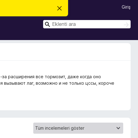
Giriş
B
u
b
A
i
A
l
r
r
d
a
a
i
r
i
m
i
k
a
p
з-за расширения все тормозит, даже когда оно
a
t
я вызывают лаг, возможно и не только цссы, короче