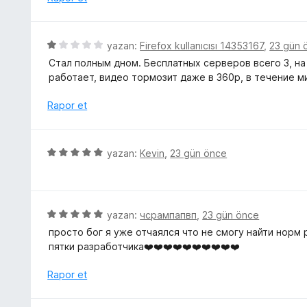
u
e
r
a
n
i
n
5
n
5
yazan:
Firefox kullanıcısı 14353167
,
23 gün 
p
d
ü
u
Стал полным дном. Бесплатных серверов всего 3, на
e
z
a
работает, видео тормозит даже в 360р, в течение 
n
e
n
5
r
Rapor et
p
i
u
n
a
d
5
n
yazan:
Kevin
,
23 gün önce
e
ü
n
z
1
e
p
r
5
yazan:
чсрампапвп
,
23 gün önce
u
i
ü
a
просто бог я уже отчаялся что не смогу найти нор
n
z
n
пятки разработчика❤️❤️❤️❤️❤️❤️❤️❤️❤️❤️
d
e
e
r
Rapor et
n
i
5
n