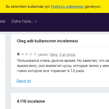
Bu eklentileri kullanmak için
Firefox’u indirmeniz
gerekiyor.
lar
Daha fazla…
Oleg adlı kullanıcının incelemesi
5
yazan:
Oleg
,
2 ay önce
ü
Пользовался очень долгое время. Но заметил, что и
z
выключено, оно инжектит цссы, которые лично у мен
e
говно которое все тормозит в 1.5 раза
r
i
Rapor et
n
d
e
n
4.116 inceleme
1