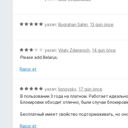
d
ü
u
e
z
a
n
e
n
5
r
5
yazan:
Bugrahan Sahin
,
13 gün önce
p
i
ü
u
n
z
a
d
e
n
e
r
5
yazan:
Vitaly Zdanevich
,
14 gün önce
n
i
ü
Please add Belarus.
5
n
z
p
d
e
Rapor et
u
e
r
a
n
i
n
5
n
5
yazan:
lionovsky
,
17 gün önce
p
d
ü
u
В пользовании 3 года на платном. Работает идеально
e
z
a
Блокировки обходит отлично, были случаи блокировки
n
e
n
3
r
Бесплатный имеет свойство подтормаживать, но оно 
p
i
u
n
Rapor et
a