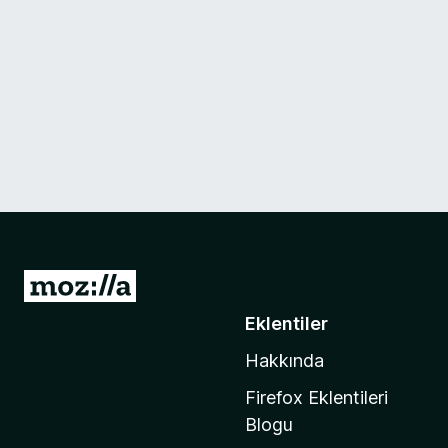
M
o
Eklentiler
z
Hakkında
i
l
Firefox Eklentileri
l
Blogu
a