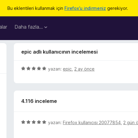
Bu eklentileri kullanmak için
Firefox’u indirmeniz
gerekiyor.
lar
Daha fazla…
epic adlı kullanıcının incelemesi
5
yazan:
epic
,
2 ay önce
ü
z
e
r
4.116 inceleme
i
n
d
e
5
yazan:
Firefox kullanıcısı 20077854
,
2 gün 
n
ü
5
z