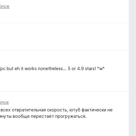
 önce
c but eh it works nonetheless... 5 or 4.9 stars! ^w^
önce
 всех отвратительная скорость, ютуб фактически не
минуты вообще перестаёт прогружаться.