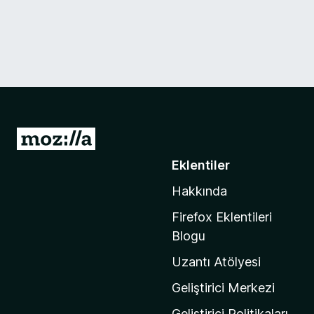
M
o
Eklentiler
z
Hakkında
i
l
Firefox Eklentileri
l
Blogu
a
Uzantı Atölyesi
'
n
Geliştirici Merkezi
ı
Geliştirici Politikaları