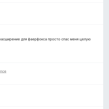
м расширение для фаерфокса просто спас меня целую
önce