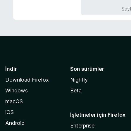
n
5
n
Sayf
p
d
u
e
a
n
n
5
p
u
a
n
İndir
Son sürümler
Download Firefox
Nightly
Windows
Beta
macOS
iOS
İşletmeler için Firefox
Android
Enterprise