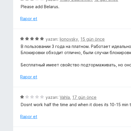
n
i
ü
Please add Belarus.
5
n
z
p
d
e
Rapor et
u
e
r
a
n
i
n
5
n
5
yazan:
lionovsky
,
15 gün önce
p
d
ü
u
В пользовании 3 года на платном. Работает идеально
e
z
a
Блокировки обходит отлично, были случаи блокировки
n
e
n
3
r
Бесплатный имеет свойство подтормаживать, но оно 
p
i
u
n
Rapor et
a
d
n
e
n
5
yazan:
Vahla
,
17 gün önce
5
ü
Dosnt work half the time and when it does its 10-15 min
p
z
u
e
Rapor et
a
r
n
i