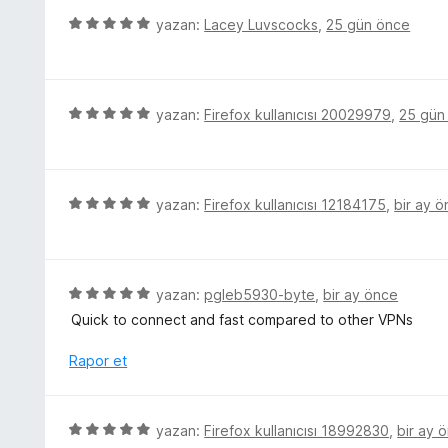
e
r
5
yazan:
Lacey Luvscocks
,
25 gün önce
n
i
ü
5
n
z
p
d
e
u
e
r
5
yazan:
Firefox kullanıcısı 20029979
,
25 gün
a
n
i
ü
n
5
n
z
p
d
e
u
e
r
5
yazan:
Firefox kullanıcısı 12184175
,
bir ay 
a
n
i
ü
n
5
n
z
p
d
e
u
e
r
5
yazan:
pgleb5930-byte
,
bir ay önce
a
n
i
ü
n
Quick to connect and fast compared to other VPNs
5
n
z
p
d
e
Rapor et
u
e
r
a
n
i
n
5
n
5
yazan:
Firefox kullanıcısı 18992830
,
bir ay 
p
d