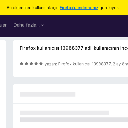
Bu eklentileri kullanmak için
Firefox’u indirmeniz
gerekiyor.
lar
Daha fazla…
Firefox kullanıcısı 13988377 adlı kullanıcının in
5
yazan:
Firefox kullanıcısı 13988377
,
2 ay ön
ü
z
e
r
i
n
d
e
n
5