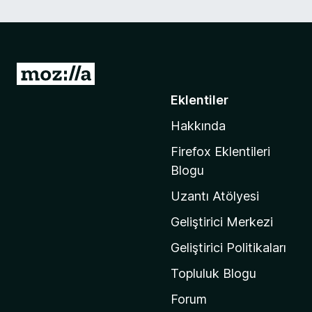
M
o
Eklentiler
z
Hakkında
i
l
Firefox Eklentileri
l
Blogu
a
Uzantı Atölyesi
'
n
Geliştirici Merkezi
ı
Geliştirici Politikaları
n
Topluluk Blogu
a
n
Forum