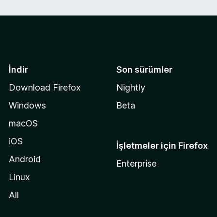
İndir
Son sürümler
Download Firefox
Nightly
Windows
Beta
macOS
iOS
İşletmeler için Firefox
Android
Enterprise
Linux
All