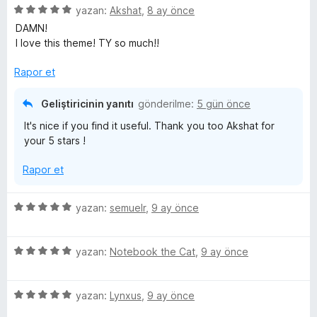
5
e
yazan:
Akshat
,
8 ay önce
n
n
u
ü
r
d
5
a
DAMN!
z
i
e
p
n
I love this theme! TY so much!!
e
n
n
u
r
d
5
a
Rapor et
i
e
p
n
n
n
u
Geliştiricinin yanıtı
gönderilme:
5 gün önce
d
5
a
It's nice if you find it useful. Thank you too Akshat for
e
p
n
your 5 stars !
n
u
5
a
Rapor et
p
n
u
a
5
yazan:
semuelr
,
9 ay önce
n
ü
z
5
e
yazan:
Notebook the Cat
,
9 ay önce
ü
r
z
i
5
e
yazan:
Lynxus
,
9 ay önce
n
ü
r
d