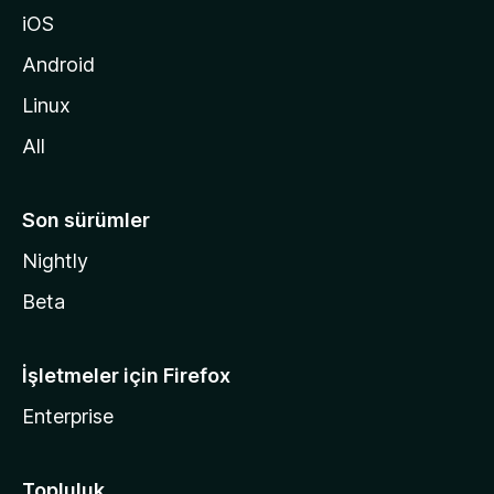
g
iOS
i
d
Android
i
Linux
n
All
Son sürümler
Nightly
Beta
İşletmeler için Firefox
Enterprise
Topluluk