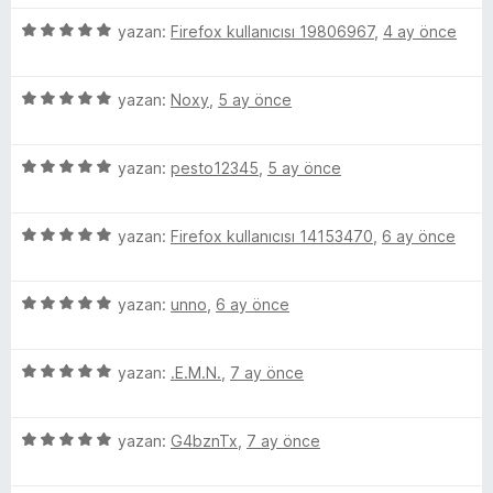
5
p
5
yazan:
Firefox kullanıcısı 19806967
,
4 ay önce
u
ü
a
z
n
5
e
yazan:
Noxy
,
5 ay önce
ü
r
z
i
5
e
yazan:
pesto12345
,
5 ay önce
n
ü
r
d
z
i
e
5
e
yazan:
Firefox kullanıcısı 14153470
,
6 ay önce
n
n
ü
r
d
5
z
i
e
p
5
e
yazan:
unno
,
6 ay önce
n
n
u
ü
r
d
5
a
z
i
e
p
n
5
e
yazan:
.E.M.N.
,
7 ay önce
n
n
u
ü
r
d
5
a
z
i
e
p
n
5
e
yazan:
G4bznTx
,
7 ay önce
n
n
u
ü
r
d
5
a
z
i
e
p
n