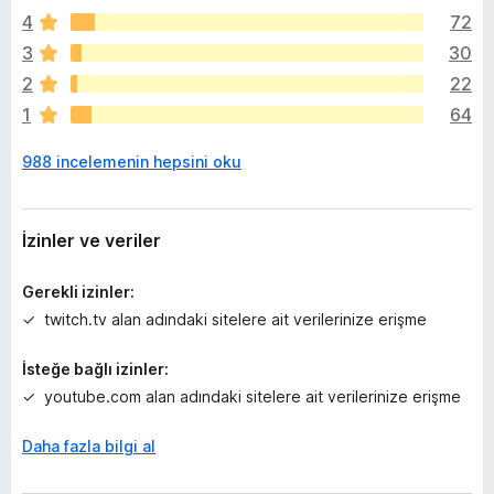
n
4
72
ü
z
3
30
h
2
22
i
1
64
ç
p
988 incelemenin hepsini oku
u
a
n
y
İzinler ve veriler
o
k
Gerekli izinler:
twitch.tv alan adındaki sitelere ait verilerinize erişme
İsteğe bağlı izinler:
youtube.com alan adındaki sitelere ait verilerinize erişme
Daha fazla bilgi al