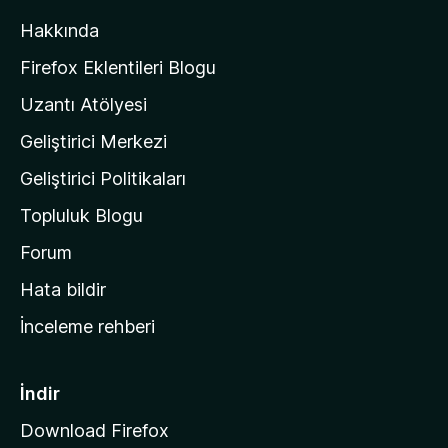
l
Hakkında
l
a
Firefox Eklentileri Blogu
'
Uzantı Atölyesi
n
Geliştirici Merkezi
ı
n
Geliştirici Politikaları
a
Topluluk Blogu
n
a
Forum
s
Hata bildir
a
İnceleme rehberi
y
f
a
İndir
s
Download Firefox
ı