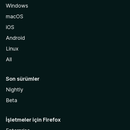
Windows
n
a
macOS
g
iOS
i
d
Android
i
Linux
n
All
Son sürümler
Nightly
Beta
İşletmeler için Firefox