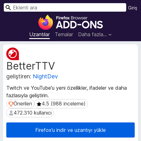
A
Giriş
r
F
a
i
r
Uzantılar
Temalar
Daha fazla…
e
f
U
o
z
BetterTTV
a
x
n
B
geliştiren:
NightDev
t
r
ı
o
Twitch ve YouTube'u yeni özellikler, ifadeler ve daha
m
w
fazlasıyla geliştirin.
e
s
t
Önerilen
4.5 (988 inceleme)
Önerilen
4.5 (988 inceleme)
e
a
472.310 kullanıcı
472.310 kullanıcı
v
r
e
E
r
Firefox’u indir ve uzantıyı yükle
k
i
l