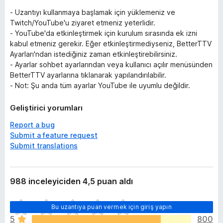
- Uzantıyı kullanmaya başlamak için yüklemeniz ve
Twitch/YouTube'u ziyaret etmeniz yeterlidir.
- YouTube'da etkinleştirmek için kurulum sırasında ek izni
kabul etmeniz gerekir. Eğer etkinleştirmediyseniz, BetterTTV
Ayarları'ndan istediğiniz zaman etkinleştirebilirsiniz.
- Ayarlar sohbet ayarlarından veya kullanıcı açılır menüsünden
BetterTTV ayarlarına tıklanarak yapılandırılabilir.
- Not: Şu anda tüm ayarlar YouTube ile uyumlu değildir.
Geliştirici yorumları
Report a bug
Submit a feature request
Submit translations
988 inceleyiciden 4,5 puan aldı
H
Bu uzantıya puan vermek için giriş yapın
e
5
800