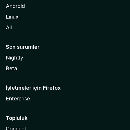
d
Android
i
Linux
n
All
Son sürümler
Nightly
Beta
İşletmeler için Firefox
Enterprise
Topluluk
Connect