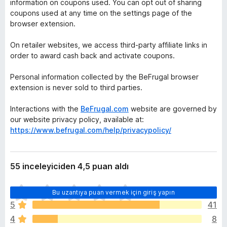
information on coupons used. You can opt out of sharing
coupons used at any time on the settings page of the
browser extension.
On retailer websites, we access third-party affiliate links in
order to award cash back and activate coupons.
Personal information collected by the BeFrugal browser
extension is never sold to third parties.
Interactions with the
BeFrugal.com
website are governed by
our website privacy policy, available at:
https://www.befrugal.com/help/privacypolicy/
55 inceleyiciden 4,5 puan aldı
H
Bu uzantıya puan vermek için giriş yapın
e
5
41
n
4
8
ü