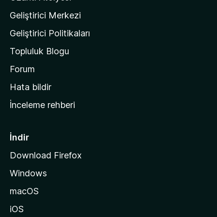
n
Geliştirici Merkezi
ı
n
Geliştirici Politikaları
a
Topluluk Blogu
n
a
Forum
s
Hata bildir
a
İnceleme rehberi
y
f
a
İndir
s
Download Firefox
ı
Windows
n
a
macOS
g
iOS
i