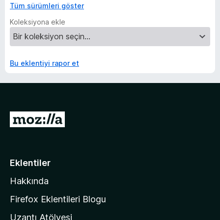
Tüm sürümleri göster
Koleksiyona ekle
Bu eklentiyi rapor et
M
o
z
i
Eklentiler
l
Hakkında
l
a
Firefox Eklentileri Blogu
'
Uzantı Atölyesi