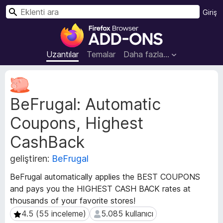
A
Giriş
r
F
a
i
r
Uzantılar
Temalar
Daha fazla…
e
f
U
o
z
BeFrugal: Automatic
a
x
n
B
Coupons, Highest
t
r
ı
o
CashBack
m
w
e
geliştiren:
BeFrugal
s
t
e
a
BeFrugal automatically applies the BEST COUPONS
v
r
and pays you the HIGHEST CASH BACK rates at
e
E
thousands of your favorite stores!
r
k
4.5 (55 inceleme)
5.085 kullanıcı
4.5 (55 inceleme)
5.085 kullanıcı
i
l