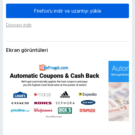
l
e
e
Firefox’u indir ve uzantıyı yükle
n
r
t
i
Dosyayı indir
i
l
e
r
Ekran görüntüleri
i