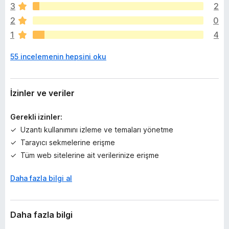
z
3
2
h
2
0
i
1
4
ç
p
55 incelemenin hepsini oku
u
a
n
y
İzinler ve veriler
o
k
Gerekli izinler:
Uzantı kullanımını izleme ve temaları yönetme
Tarayıcı sekmelerine erişme
Tüm web sitelerine ait verilerinize erişme
Daha fazla bilgi al
Daha fazla bilgi