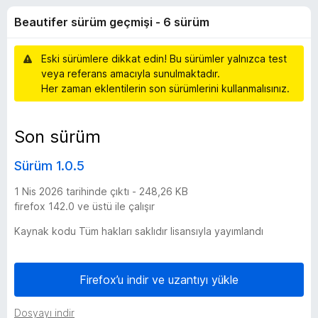
f
a
e
Beautifer sürüm geçmişi - 6 sürüm
n
n
e
y
t
o
Eski sürümlere dikkat edin! Bu sürümler yalnızca test
i
r
k
veya referans amacıyla sunulmaktadır.
l
Her zaman eklentilerin son sürümlerini kullanmalısınız.
e
s
r
i
Son sürüm
ü
Sürüm 1.0.5
r
1 Nis 2026 tarihinde çıktı - 248,26 KB
ü
firefox 142.0 ve üstü ile çalışır
Kaynak kodu Tüm hakları saklıdır lisansıyla yayımlandı
m
g
Firefox’u indir ve uzantıyı yükle
e
Dosyayı indir