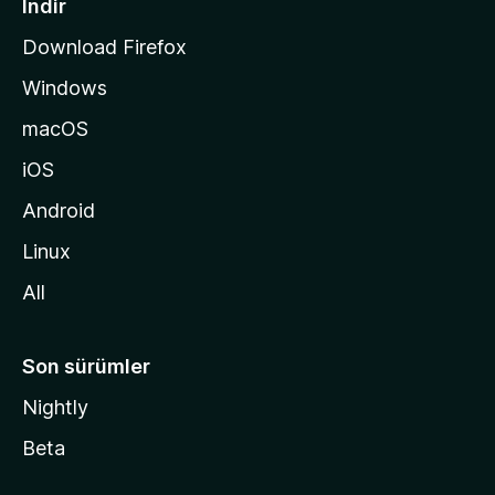
İndir
s
Download Firefox
ı
Windows
n
a
macOS
g
iOS
i
d
Android
i
Linux
n
All
Son sürümler
Nightly
Beta