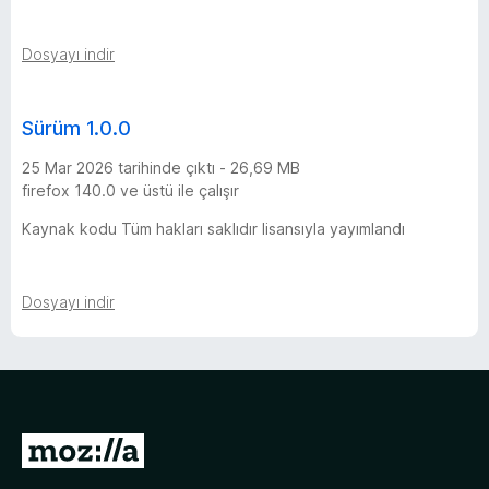
Dosyayı indir
Sürüm 1.0.0
25 Mar 2026 tarihinde çıktı - 26,69 MB
firefox 140.0 ve üstü ile çalışır
Kaynak kodu Tüm hakları saklıdır lisansıyla yayımlandı
Dosyayı indir
M
o