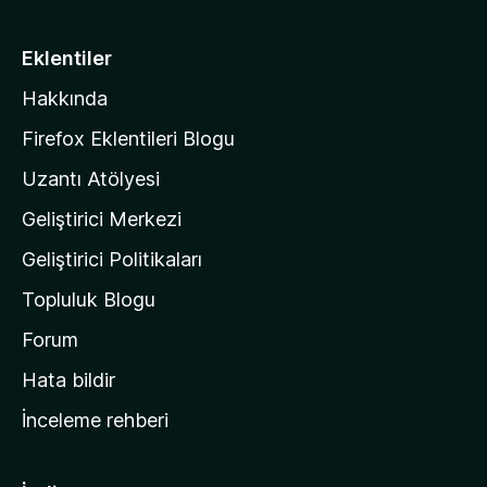
z
i
Eklentiler
l
Hakkında
l
a
Firefox Eklentileri Blogu
'
Uzantı Atölyesi
n
Geliştirici Merkezi
ı
n
Geliştirici Politikaları
a
Topluluk Blogu
n
a
Forum
s
Hata bildir
a
İnceleme rehberi
y
f
a