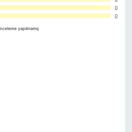
0
0
inceleme yapılmamış