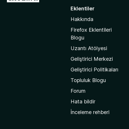
o
Eklentiler
z
Hakkında
i
l
Firefox Eklentileri
l
Blogu
a
Uzantı Atölyesi
'
n
Geliştirici Merkezi
ı
Geliştirici Politikaları
n
Topluluk Blogu
a
n
Forum
a
Hata bildir
s
İnceleme rehberi
a
y
f