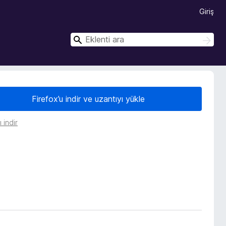
Giriş
A
A
r
r
a
a
Firefox’u indir ve uzantıyı yükle
 indir