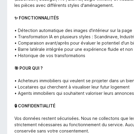
les pièces avec différents styles d'aménagement.
✨ FONCTIONNALITÉS
• Détection automatique des images d'intérieur sur la page
• Transformation IA en plusieurs styles : Scandinave, Indust
• Comparaison avant/après pour évaluer le potentiel d'un b
• Barre latérale intégrée pour une expérience fluide et non 
• Historique de vos transformations
🎯 POUR QUI ?
• Acheteurs immobiliers qui veulent se projeter dans un bie
• Locataires qui cherchent à visualiser leur futur logement
• Agents immobiliers qui souhaitent valoriser leurs annonces
🔒 CONFIDENTIALITÉ
Vos données restent sécurisées. Nous ne collectons que les
strictement nécessaires au fonctionnement du service. Auc
conservée sans votre consentement.