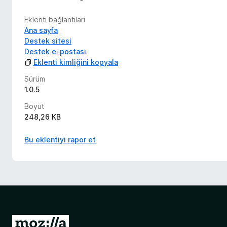
Eklenti bağlantıları
Ana sayfa
Destek sitesi
Destek e-postası
Eklenti kimliğini kopyala
Sürüm
1.0.5
Boyut
248,26 KB
Bu eklentiyi rapor et
M