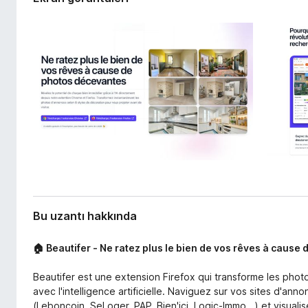
i
e
l
n
e
t
r
i
i
l
e
r
i
Bu uzantı hakkında
🏠 Beautifer - Ne ratez plus le bien de vos rêves à caus
Beautifer est une extension Firefox qui transforme les phot
avec l'intelligence artificielle. Naviguez sur vos sites d'ann
(Leboncoin, SeLoger, PAP, Bien'ici, Logic-Immo...) et visual