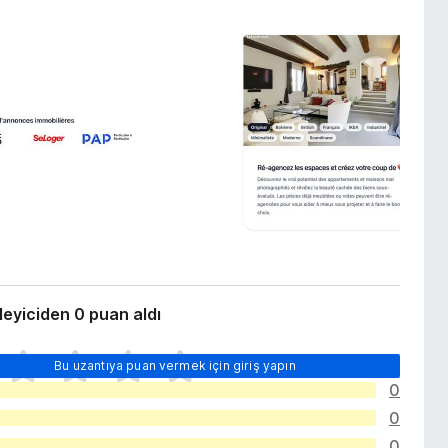
leyiciden 0 puan aldı
Bu uzantıya puan vermek için giriş yapın
0
0
0