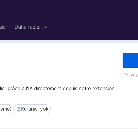
lar
Daha fazla…
Dosyayı
ier grâce à l'IA directement depuis notre extension
eleme)
Kullanıcı yok
me)
Kullanıcı yok