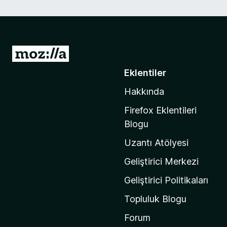
M
o
Eklentiler
z
Hakkında
i
l
Firefox Eklentileri
l
Blogu
a
Uzantı Atölyesi
'
n
Geliştirici Merkezi
ı
Geliştirici Politikaları
n
Topluluk Blogu
a
n
Forum