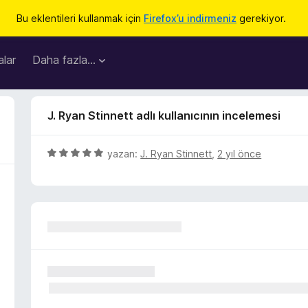
Bu eklentileri kullanmak için
Firefox’u indirmeniz
gerekiyor.
lar
Daha fazla…
J. Ryan Stinnett adlı kullanıcının incelemesi
5
yazan:
J. Ryan Stinnett
,
2 yıl önce
ü
z
e
r
i
n
d
e
n
5