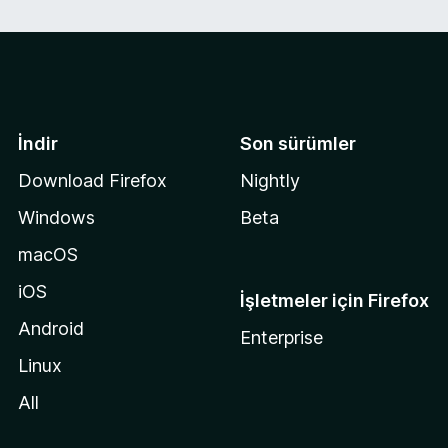
İndir
Son sürümler
Download Firefox
Nightly
Windows
Beta
macOS
iOS
İşletmeler için Firefox
Android
Enterprise
Linux
All