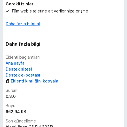
k
Gerekli izinler:
Tüm web sitelerine ait verilerinize erişme
Daha fazla bilgi al
Daha fazla bilgi
Eklenti bağlantıları
Ana sayfa
Destek sitesi
Destek e-postası
Eklenti kimliğini kopyala
Sürüm
0.3.0
Boyut
662,94 KB
Son güncelleme
bir yıl önce (16 Eyl 2025)