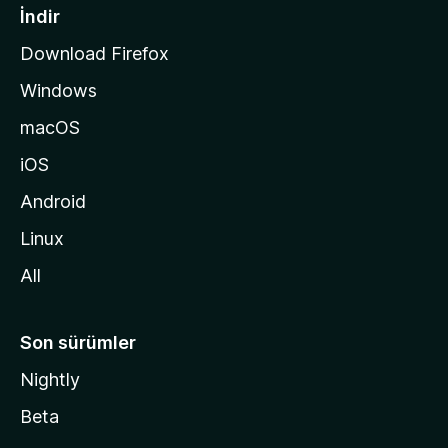
a
İndir
s
Download Firefox
ı
Windows
n
a
macOS
g
iOS
i
d
Android
i
Linux
n
All
Son sürümler
Nightly
Beta