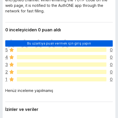
web page, it is notified to the AuthONE app through the
network for fast filling.
0 inceleyiciden 0 puan aldı
H
Bu uzantıya puan vermek için giriş yapın
e
5
0
n
4
0
ü
z
3
0
h
2
0
i
1
0
ç
p
Henüz inceleme yapılmamış
u
a
n
y
İzinler ve veriler
o