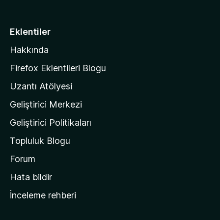
6
e
z
p
n
u
i
Eklentiler
4
a
l
,
n
Hakkında
5
l
p
a
Firefox Eklentileri Blogu
u
'
a
Uzantı Atölyesi
n
n
Geliştirici Merkezi
ı
n
Geliştirici Politikaları
a
Topluluk Blogu
n
a
Forum
s
Hata bildir
a
İnceleme rehberi
y
f