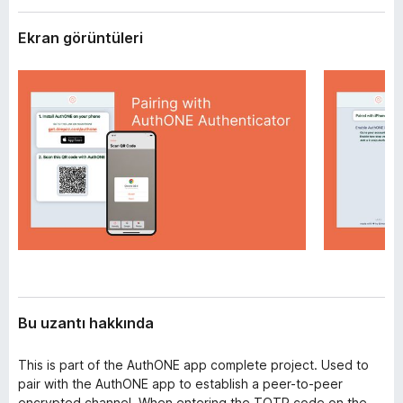
l
e
e
Ekran görüntüleri
n
r
t
i
i
l
e
r
i
Bu uzantı hakkında
This is part of the AuthONE app complete project. Used to
pair with the AuthONE app to establish a peer-to-peer
encrypted channel. When entering the TOTP code on the