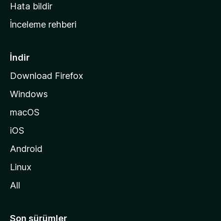
s
Hata bildir
a
İnceleme rehberi
y
f
a
İndir
s
Download Firefox
ı
Windows
n
a
macOS
g
iOS
i
d
Android
i
Linux
n
All
Son sürümler