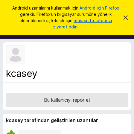
A
Giriş
Android uzantılarını kullanmak için
Android için Firefox
r
gerekir. Firefox’un bilgisayar sürümüne yönelik
F
B
a
eklentilerini keşfetmek için
masaüstü sitemizi
u
i
ziyaret edin
.
b
r
i
l
e
d
f
i
r
o
i
x
m
i
B
k
kcasey
r
a
p
o
a
w
t
s
Bu kullanıcıyı rapor et
e
r
E
kcasey tarafından geliştirilen uzantılar
k
l