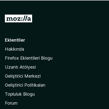
ü
u
z
a
h
n
i
M
y
ç
o
o
p
k
z
u
a
i
Eklentiler
n
l
y
Hakkında
l
o
a
k
Firefox Eklentileri Blogu
'
Uzantı Atölyesi
n
Geliştirici Merkezi
ı
n
Geliştirici Politikaları
a
Topluluk Blogu
n
a
Forum