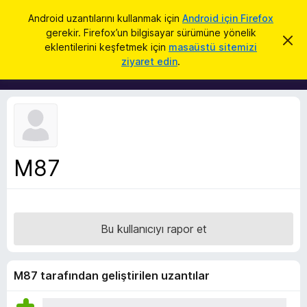
A
Giriş
Android uzantılarını kullanmak için
Android için Firefox
r
gerekir. Firefox’un bilgisayar sürümüne yönelik
F
B
a
eklentilerini keşfetmek için
masaüstü sitemizi
u
i
ziyaret edin
.
b
r
i
l
e
d
f
i
r
o
i
x
m
i
B
k
M87
r
a
p
o
a
w
t
s
Bu kullanıcıyı rapor et
e
r
E
M87 tarafından geliştirilen uzantılar
k
l