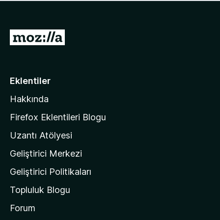
ü
u
z
a
h
n
i
M
y
ç
o
o
p
k
z
u
a
i
Eklentiler
n
l
y
Hakkında
l
o
a
k
Firefox Eklentileri Blogu
'
Uzantı Atölyesi
n
Geliştirici Merkezi
ı
n
Geliştirici Politikaları
a
Topluluk Blogu
n
a
Forum