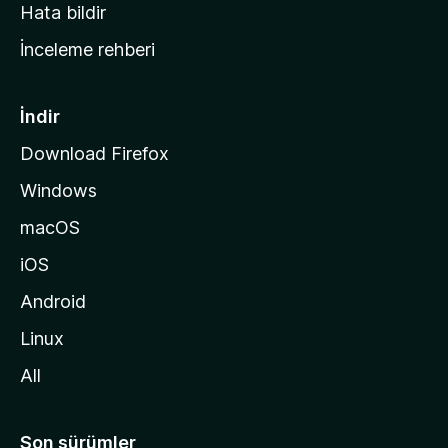
s
Hata bildir
a
İnceleme rehberi
y
f
a
İndir
s
Download Firefox
ı
Windows
n
a
macOS
g
iOS
i
d
Android
i
Linux
n
All
Son sürümler