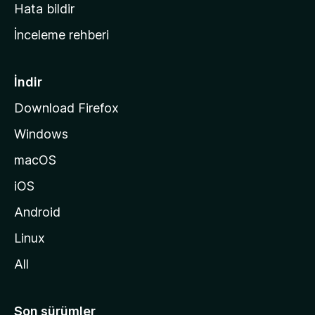
s
Hata bildir
a
İnceleme rehberi
y
f
a
İndir
s
Download Firefox
ı
Windows
n
a
macOS
g
iOS
i
d
Android
i
Linux
n
All
Son sürümler