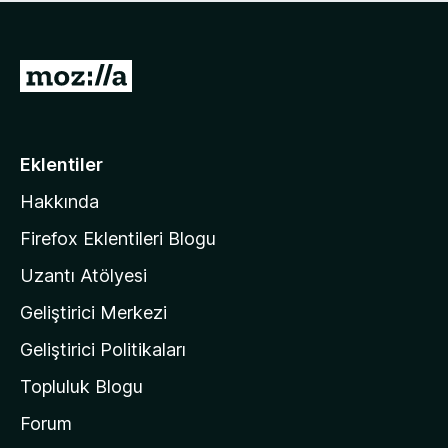
ü
u
z
a
h
n
i
M
y
ç
o
o
p
k
z
u
a
i
Eklentiler
n
l
y
Hakkında
l
o
a
k
Firefox Eklentileri Blogu
'
Uzantı Atölyesi
n
Geliştirici Merkezi
ı
n
Geliştirici Politikaları
a
Topluluk Blogu
n
a
Forum