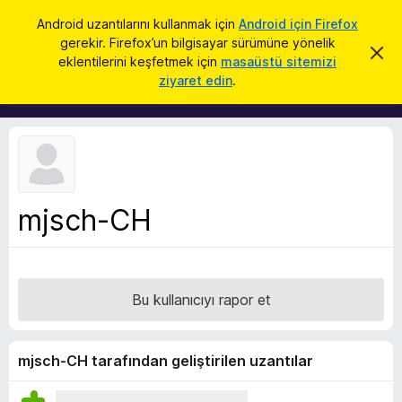
A
Giriş
Android uzantılarını kullanmak için
Android için Firefox
r
gerekir. Firefox’un bilgisayar sürümüne yönelik
F
B
a
eklentilerini keşfetmek için
masaüstü sitemizi
u
i
ziyaret edin
.
b
r
i
l
e
d
f
i
r
o
i
x
m
i
B
k
mjsch-CH
r
a
p
o
a
w
t
s
Bu kullanıcıyı rapor et
e
r
E
mjsch-CH tarafından geliştirilen uzantılar
k
l