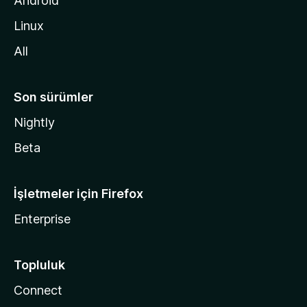
Android
i
Linux
n
All
Son sürümler
Nightly
Beta
İşletmeler için Firefox
Enterprise
Topluluk
Connect