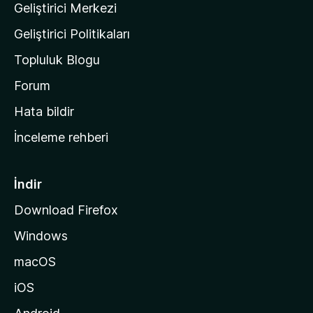
Geliştirici Merkezi
ı
n
Geliştirici Politikaları
a
Topluluk Blogu
n
a
Forum
s
Hata bildir
a
İnceleme rehberi
y
f
a
İndir
s
Download Firefox
ı
Windows
n
a
macOS
g
iOS
i
d