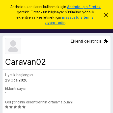
A
Giriş
Android uzantılarını kullanmak için
Android için Firefox
r
gerekir. Firefox’un bilgisayar sürümüne yönelik
F
B
a
eklentilerini keşfetmek için
masaüstü sitemizi
u
i
ziyaret edin
.
b
r
i
l
e
d
f
i
Eklenti geliştiricisi
r
o
i
x
m
i
B
k
Caravan02
r
a
p
o
a
Üyelik başlangıcı
w
t
29 Oca 2026
s
e
Eklenti sayısı
r
1
E
Geliştiricinin eklentilerinin ortalama puanı
k
5
l
ü