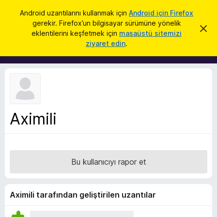
A
Giriş
Android uzantılarını kullanmak için
Android için Firefox
r
gerekir. Firefox’un bilgisayar sürümüne yönelik
F
B
a
eklentilerini keşfetmek için
masaüstü sitemizi
u
i
ziyaret edin
.
b
r
i
l
e
d
f
i
r
o
i
x
m
i
B
k
Aximili
r
a
p
o
a
w
t
s
Bu kullanıcıyı rapor et
e
r
E
Aximili tarafından geliştirilen uzantılar
k
l