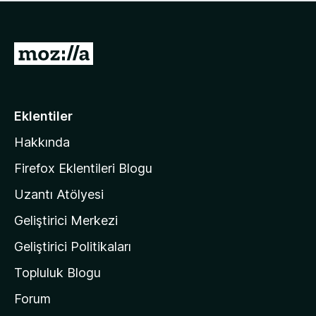
ü
u
z
a
h
n
i
M
y
ç
o
o
p
k
z
u
a
i
Eklentiler
n
l
y
Hakkında
l
o
a
k
Firefox Eklentileri Blogu
'
Uzantı Atölyesi
n
Geliştirici Merkezi
ı
n
Geliştirici Politikaları
a
Topluluk Blogu
n
a
Forum