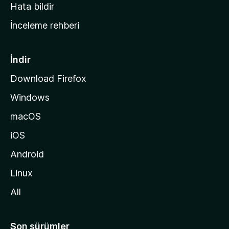
s
Hata bildir
a
İnceleme rehberi
y
f
a
İndir
s
Download Firefox
ı
Windows
n
a
macOS
g
iOS
i
d
Android
i
Linux
n
All
Son sürümler