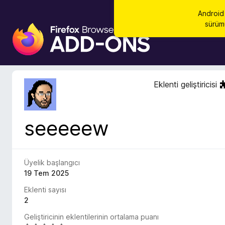
Android 
sürüm
F
i
r
e
f
Eklenti geliştiricisi
o
x
B
seeeeew
r
o
w
s
Üyelik başlangıcı
e
19 Tem 2025
r
Eklenti sayısı
E
2
k
Geliştiricinin eklentilerinin ortalama puanı
l