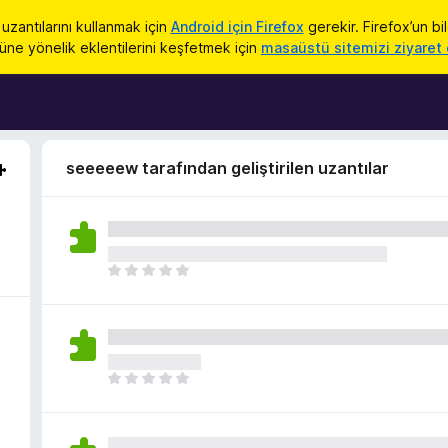
uzantılarını kullanmak için
Android için Firefox
gerekir. Firefox’un bi
üne yönelik eklentilerini keşfetmek için
masaüstü sitemizi ziyaret 
seeeeew tarafından geliştirilen uzantılar
H
e
n
ü
z
h
H
i
e
ç
n
p
ü