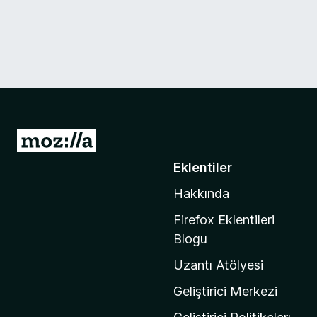
M
o
Eklentiler
z
Hakkında
i
l
Firefox Eklentileri
l
Blogu
a
Uzantı Atölyesi
'
n
Geliştirici Merkezi
ı