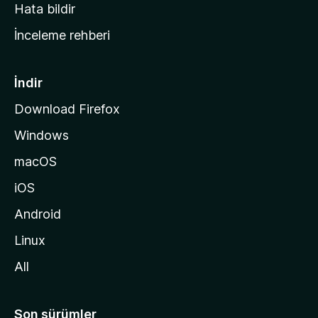
s
Hata bildir
a
İnceleme rehberi
y
f
a
İndir
s
Download Firefox
ı
Windows
n
a
macOS
g
iOS
i
d
Android
i
Linux
n
All
Son sürümler