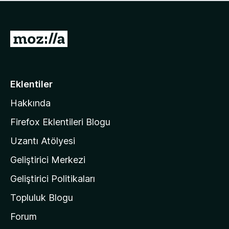
ü
u
z
a
h
n
i
M
y
ç
o
o
p
k
z
u
a
i
Eklentiler
n
l
y
Hakkında
l
o
a
k
Firefox Eklentileri Blogu
'
Uzantı Atölyesi
n
Geliştirici Merkezi
ı
n
Geliştirici Politikaları
a
Topluluk Blogu
n
a
Forum