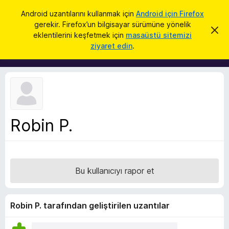
A
Giriş
Android uzantılarını kullanmak için
Android için Firefox
r
gerekir. Firefox’un bilgisayar sürümüne yönelik
F
B
a
eklentilerini keşfetmek için
masaüstü sitemizi
u
i
ziyaret edin
.
b
r
i
l
e
d
f
i
r
o
i
x
m
i
B
k
Robin P.
r
a
p
o
a
w
t
s
Bu kullanıcıyı rapor et
e
r
E
Robin P. tarafından geliştirilen uzantılar
k
l