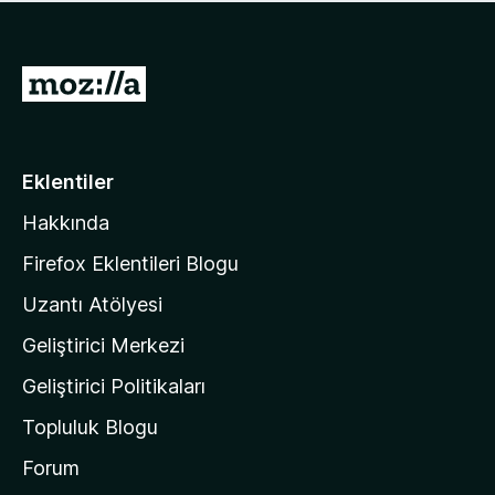
ü
u
z
a
h
n
i
M
y
ç
o
o
p
k
z
u
a
i
Eklentiler
n
l
y
Hakkında
l
o
a
k
Firefox Eklentileri Blogu
'
Uzantı Atölyesi
n
Geliştirici Merkezi
ı
n
Geliştirici Politikaları
a
Topluluk Blogu
n
a
Forum