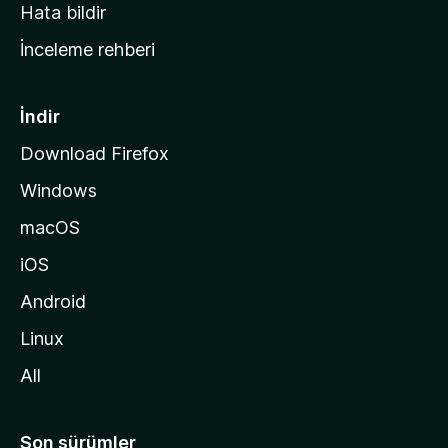
s
Hata bildir
a
İnceleme rehberi
y
f
a
İndir
s
Download Firefox
ı
Windows
n
a
macOS
g
iOS
i
d
Android
i
Linux
n
All
Son sürümler