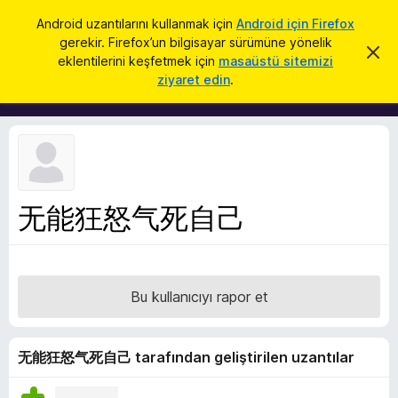
A
Giriş
Android uzantılarını kullanmak için
Android için Firefox
r
gerekir. Firefox’un bilgisayar sürümüne yönelik
F
B
a
eklentilerini keşfetmek için
masaüstü sitemizi
u
i
ziyaret edin
.
b
r
i
l
e
d
f
i
r
o
i
x
m
i
B
k
无能狂怒气死自己
r
a
p
o
a
w
t
s
Bu kullanıcıyı rapor et
e
r
E
无能狂怒气死自己 tarafından geliştirilen uzantılar
k
l