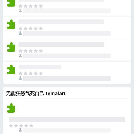
a
ü
k
ç
H
n
z
p
e
y
h
u
n
o
i
a
ü
k
ç
H
n
z
p
e
y
h
u
n
o
i
a
ü
k
ç
H
n
z
p
e
y
h
u
n
o
i
a
ü
k
ç
H
n
z
p
e
y
h
u
n
o
i
a
无能狂怒气死自己 temaları
ü
k
ç
n
z
p
y
h
u
o
i
a
k
ç
n
p
H
y
u
e
o